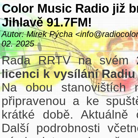
Color Music Radio již b
Jihlavě 91.7FM!
Autor: Mirek Pýcha <info@radiocolo
02. 2025
Rada RRTV na svém 2. 
licenci k vysílání Radi
Na obou stanovištích 
připravenou a ke spuště
krátké době. Aktuálně
Další podrobnosti včet