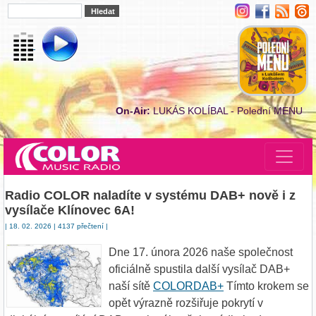
On-Air:
LUKÁS KOLÍBAL - Polední MENU
Radio COLOR naladíte v systému DAB+ nově i z
vysílače Klínovec 6A!
| 18. 02. 2026 | 4137 přečtení |
Dne 17. února 2026 naše společnost
oficiálně spustila další vysílač DAB+
naší sítě
COLORDAB+
Tímto krokem se
opět výrazně rozšiřuje pokrytí v