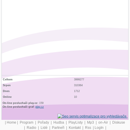
Celkem
3999277
Srpen
310364
Dnes
1712
Online
10
On-line posluchači play.cz:
159
On-line posluchači graf:
play.cz
|
Home
|
Program
|
Pořady
|
Hudba
|
PlayListy
|
Mp3
|
on-Air
|
Diskuse
|
Radio
|
Lidé
|
Partneři
|
Kontakt
|
Rss
|
LogIn
|