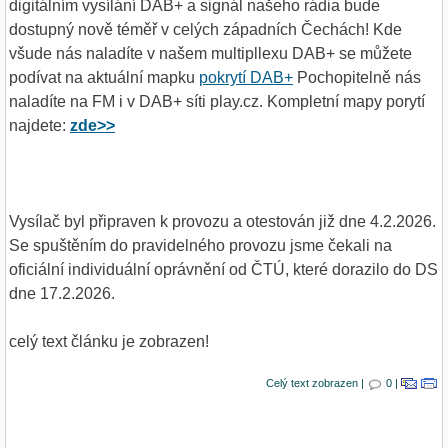
digitálním vysílání DAB+ a signál našeho rádia bude
dostupný nově téměř v celých západních Čechách! Kde
všude nás naladíte v našem multipllexu DAB+ se můžete
podívat na aktuální mapku
pokrytí DAB+
Pochopitelně nás
naladíte na FM i v DAB+ síti play.cz. Kompletní mapy porytí
najdete:
zde>>
Vysílač byl připraven k provozu a otestován již dne 4.2.2026.
Se spuštěním do pravidelného provozu jsme čekali na
oficiální individuální oprávnění od ČTÚ, které dorazilo do DS
dne 17.2.2026.
celý text článku je zobrazen!
Celý text zobrazen |
0 |