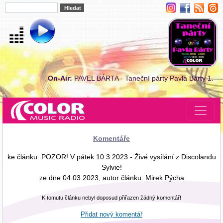
On-Air:
PAVEL BÁRTA - Taneční párty Pavla Bárty 1.
Komentáře
ke článku: POZOR! V pátek 10.3.2023 - Živé vysílání z Discolandu
Sylvie!
ze dne 04.03.2023, autor článku: Mirek Pýcha
K tomutu článku nebyl doposud přiřazen žádný komentář!
Přidat nový komentář