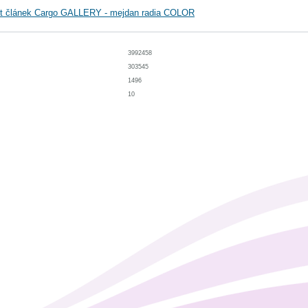
it článek Cargo GALLERY - mejdan radia COLOR
3992458
303545
1496
10