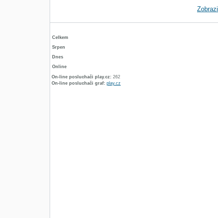
Zobraz
Celkem
Srpen
Dnes
Online
On-line posluchači play.cz:
262
On-line posluchači graf:
play.cz