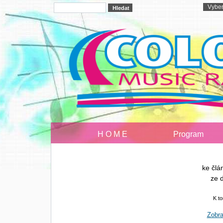
H O M E
Program
ke čl
ze 
K t
Zobra