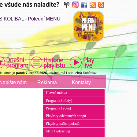
 KOLÍBAL - Polední MENU
a, dnes je
pátek 7. srpna 2026
| svátek má Lada, zítra Soběslav
Napište nám
Reklama
Kontakty
Hlavní stránka
Program (Pořady)
Program (Týden)
Playlisty odehraných songů
Playlisty našich pořadů
MP3 Podcasting