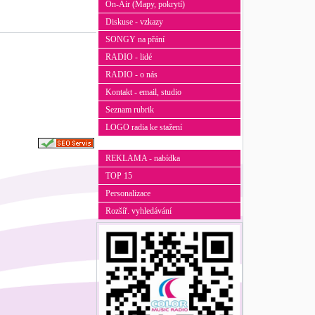
On-Air (Mapy, pokrytí)
Diskuse - vzkazy
SONGY na přání
RADIO - lidé
RADIO - o nás
Kontakt - email, studio
Seznam rubrik
LOGO radia ke stažení
REKLAMA - nabídka
TOP 15
Personalizace
Rozšíř. vyhledávání