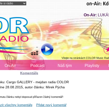
On-Air:
LUKÁS
Vítejte na stránkách COLOR Music Radi
On-Air
Podcast
Náš tým
Playlisty
Komentáře
ánku: Cargo GALLERY - mejdan radia COLOR
dne 28.08.2015, autor článku: Mirek Pýcha
omutu článku nebyl doposud přiřazen žádný komentář!
zit všechny komentáře
Přidat nový komentář