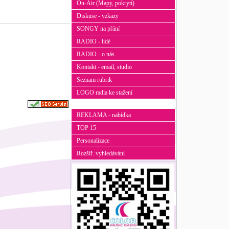
On-Air (Mapy, pokrytí)
Diskuse - vzkazy
SONGY na přání
RADIO - lidé
RADIO - o nás
Kontakt - email, studio
Seznam rubrik
LOGO radia ke stažení
REKLAMA - nabídka
TOP 15
Personalizace
Rozšíř. vyhledávání