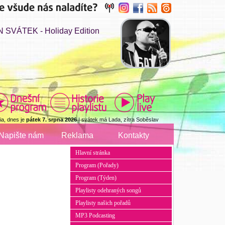
 SVÁTEK - Holiday Edition
a, dnes je
pátek 7. srpna 2026
| svátek má Lada, zítra Soběslav
Napište nám
Reklama
Kontakty
Hlavní stránka
Program (Pořady)
Program (Týden)
Playlisty odehraných songů
Playlisty našich pořadů
MP3 Podcasting