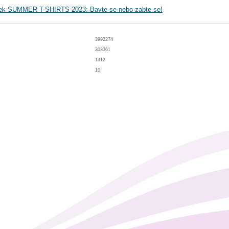
nek SUMMER T-SHIRTS 2023: Bavte se nebo zabte se!
3992274
303361
1312
10