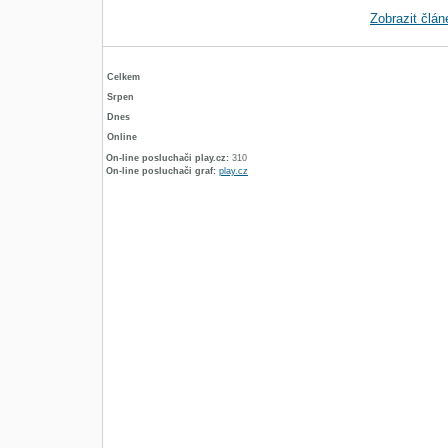
Zobrazit člá
Celkem
Srpen
Dnes
Online
On-line posluchači play.cz:
310
On-line posluchači graf:
play.cz