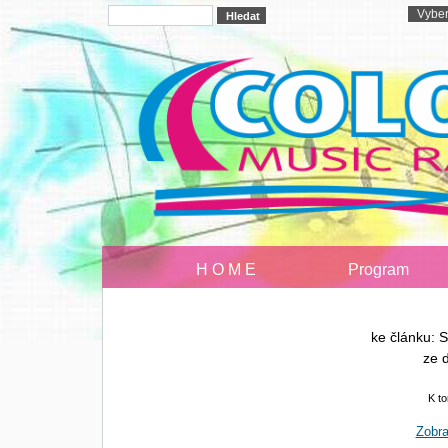
H O M E
Program
ke článku:
ze 
K t
Zobra