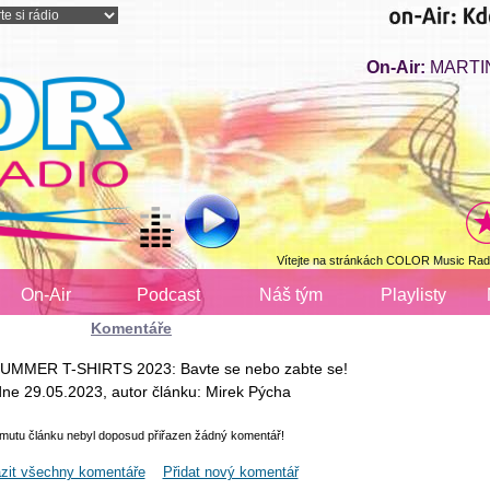
On-Air:
MARTIN
Vítejte na stránkách COLOR Music Radi
On-Air
Podcast
Náš tým
Playlisty
Komentáře
 SUMMER T-SHIRTS 2023: Bavte se nebo zabte se!
dne 29.05.2023, autor článku: Mirek Pýcha
omutu článku nebyl doposud přiřazen žádný komentář!
zit všechny komentáře
Přidat nový komentář