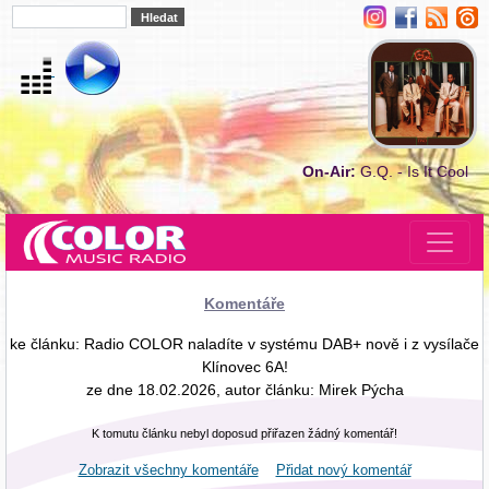
On-Air:
G.Q. - Is It Cool
Komentáře
ke článku: Radio COLOR naladíte v systému DAB+ nově i z vysílače
Klínovec 6A!
ze dne 18.02.2026, autor článku: Mirek Pýcha
K tomutu článku nebyl doposud přiřazen žádný komentář!
Zobrazit všechny komentáře
Přidat nový komentář