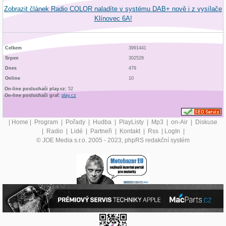
Zobrazit článek Radio COLOR naladíte v systému DAB+ nově i z vysílače
Klínovec 6A!
Celkem
3991441
Srpen
302528
Dnes
479
Online
10
On-line posluchači play.cz:
52
On-line posluchači graf:
play.cz
|
Home
|
Program
|
Pořady
|
Hudba
|
PlayListy
|
Mp3
|
on-Air
|
Diskuse
|
Radio
|
Lidé
|
Partneři
|
Kontakt
|
Rss
|
LogIn
|
© JOE Media s.r.o. 2005 - 2023, phpRS redakční systém