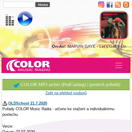
On-Air:
MARVIN GAYE - Let's Get It On
COLOR MP3 archiv (PodCasting) | (poslech pořadů)
Zpět na přehled souborů
OLDSchool 21.7.2020
Pořady COLOR Music Radia - určeno ke stažení a individuálnímu
poslechu.
Verze:
Datum: 27.07.2020