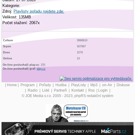
Kategorie:
Zdroj:
Playlisty pořadu najdete zde:
Velikost: 135MB
Počet stažení: 2067x
Celkem
3996910
Srpen
307997
Dnes
3276
Online
10
On-line posluchači play.cz:
155
On-line posluchači graf:
play.cz
|
Home
|
Program
|
Pořady
|
Hudba
|
PlayListy
|
Mp3
|
on-Air
|
Diskuse
|
Radio
|
Lidé
|
Partneři
|
Kontakt
|
Rss
|
LogIn
|
© JOE Media s.r.o. 2005 - 2023, phpRS redakční systém