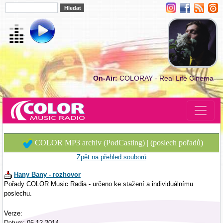
On-Air:
COLORAY - Real Life Cinema
COLOR MP3 archiv (PodCasting) | (poslech pořadů)
Zpět na přehled souborů
Hany Bany - rozhovor
Pořady COLOR Music Radia - určeno ke stažení a individuálnímu
poslechu.
Verze:
Datum: 05.12.2014