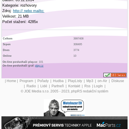
Kategorie: rozhovory
Zdroj:
http:// nebo mailto:
Velikost: 21 MB
Počet stažení: 4285x
Celkem
3997408
Srpen
308495
Dnes
3774
Online
10
On-line posluchači play.cz:
101
On-line posluchači graf:
play.cz
|
Home
|
Program
|
Pořady
|
Hudba
|
PlayListy
|
Mp3
|
on-Air
|
Diskuse
|
Radio
|
Lidé
|
Partneři
|
Kontakt
|
Rss
|
LogIn
|
© JOE Media s.r.o. 2005 - 2023, phpRS redakční systém