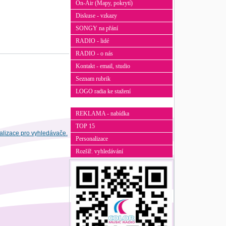
On-Air (Mapy, pokrytí)
Diskuse - vzkazy
SONGY na přání
RADIO - lidé
RADIO - o nás
Kontakt - email, studio
Seznam rubrik
LOGO radia ke stažení
REKLAMA - nabídka
TOP 15
Personalizace
Rozšíř. vyhledávání