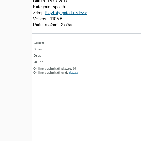
Datum: 18.07.2017
Kategorie: speciál
Zdroj:
Playlisty pořadu zde>>
Velikost: 110MB
Počet stažení: 2775x
Celkem
Srpen
Dnes
Online
On-line posluchači play.cz:
97
On-line posluchači graf:
play.cz