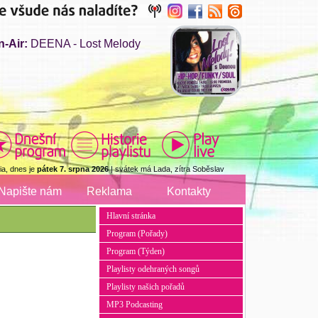
n-Air:
DEENA - Lost Melody
a, dnes je
pátek 7. srpna 2026
| svátek má Lada, zítra Soběslav
Napište nám
Reklama
Kontakty
Hlavní stránka
Program (Pořady)
Program (Týden)
Playlisty odehraných songů
Playlisty našich pořadů
MP3 Podcasting