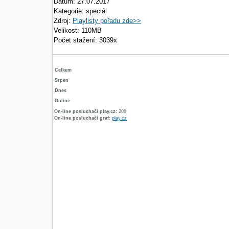
Datum: 27.07.2017
Kategorie: speciál
Zdroj:
Playlisty pořadu zde>>
Velikost: 110MB
Počet stažení: 3039x
Celkem
Srpen
Dnes
Online
On-line posluchači play.cz:
208
On-line posluchači graf:
play.cz