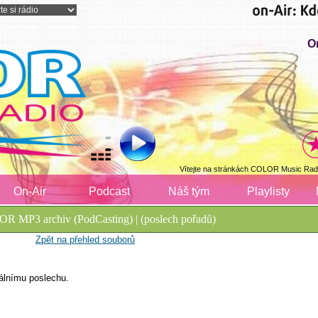
O
Vítejte na stránkách COLOR Music Radi
On-Air
Podcast
Náš tým
Playlisty
R MP3 archiv (PodCasting) | (poslech pořadů)
Zpět na přehled souborů
álnímu poslechu.