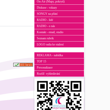
On-Air (Mapy, pokrytí)
Diskuse - vzkazy
SONGY na přání
RADIO - lidé
RADIO - o nás
Kontakt - email, studio
Seznam rubrik
LOGO radia ke stažení
REKLAMA - nabídka
TOP 15
Personalizace
Rozšíř. vyhledávání