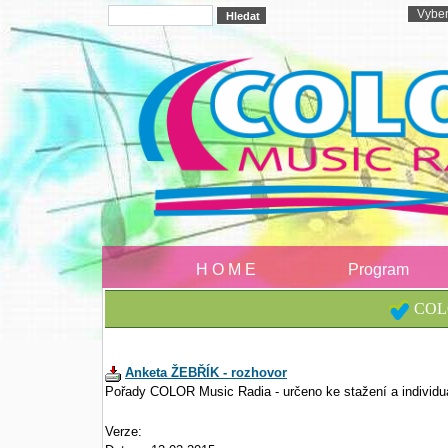
H O M E
Program
COLO
Anketa ŽEBŘÍK - rozhovor
Pořady COLOR Music Radia - určeno ke stažení a individu
Verze: