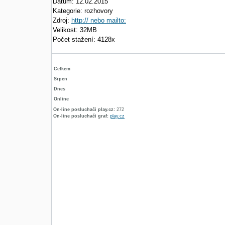
Datum: 12.02.2015
Kategorie: rozhovory
Zdroj:
http:// nebo mailto:
Velikost: 32MB
Počet stažení: 4128x
Celkem
Srpen
Dnes
Online
On-line posluchači play.cz:
272
On-line posluchači graf:
play.cz