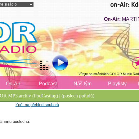
On-Air:
MARTIN
Vítejte na stránkách COLOR Music Radi
On-Air
Podcast
Náš tým
Playlisty
R MP3 archiv (PodCasting) | (poslech pořadů)
Zpět na přehled souborů
álnímu poslechu.