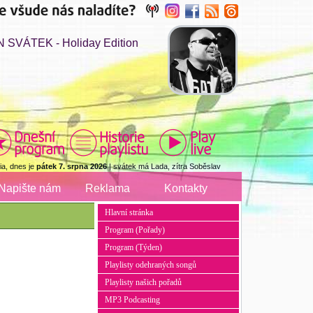
 SVÁTEK - Holiday Edition
a, dnes je
pátek 7. srpna 2026
| svátek má Lada, zítra Soběslav
Napište nám
Reklama
Kontakty
Hlavní stránka
Program (Pořady)
Program (Týden)
Playlisty odehraných songů
Playlisty našich pořadů
MP3 Podcasting