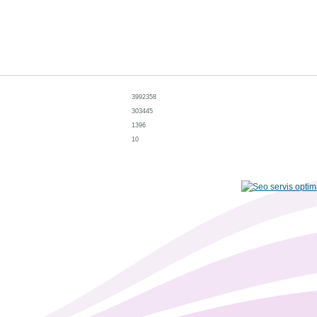
3992358
303445
1396
10