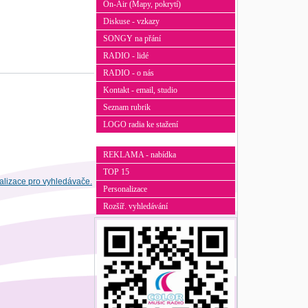
On-Air (Mapy, pokrytí)
Diskuse - vzkazy
SONGY na přání
RADIO - lidé
RADIO - o nás
Kontakt - email, studio
Seznam rubrik
LOGO radia ke stažení
REKLAMA - nabídka
TOP 15
Personalizace
Rozšíř. vyhledávání