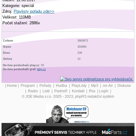
Kategorie: speciál
Zdroj:
Playlisty pořadu zde>>
Velikost: 110MB
Počet stažení: 2886x
Celkem
3993873
Srpen
304960
Dnes
239
Online
10
On-line posluchači play.cz:
55
On-line posluchači graf:
play.cz
|
Home
|
Program
|
Pořady
|
Hudba
|
PlayListy
|
Mp3
|
on-Air
|
Diskuse
|
Radio
|
Lidé
|
Partneři
|
Kontakt
|
Rss
|
LogIn
|
© JOE Media s.r.o. 2005 - 2023, phpRS redakční systém