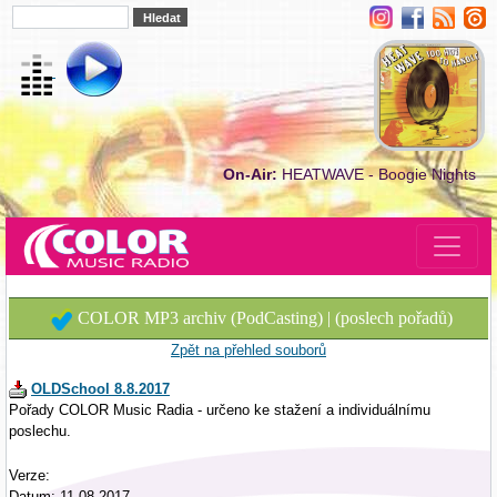
On-Air:
HEATWAVE - Boogie Nights
COLOR MP3 archiv (PodCasting) | (poslech pořadů)
Zpět na přehled souborů
OLDSchool 8.8.2017
Pořady COLOR Music Radia - určeno ke stažení a individuálnímu
poslechu.
Verze:
Datum: 11.08.2017