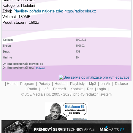
Kategorie: Hudební
Zdroj:
Playlisty pořadu najdete zde: http://radiocolor.cz
Velikost: 130MB
Počet stažení: 1602x
Celkem
3991715
Srpen
302802
Dnes
753
Online
10
On-line posluchači play.cz:
88
On-line posluchači graf:
play.cz
|
Home
|
Program
|
Pořady
|
Hudba
|
PlayListy
|
Mp3
|
on-Air
|
Diskuse
|
Radio
|
Lidé
|
Partneři
|
Kontakt
|
Rss
|
LogIn
|
© JOE Media s.r.o. 2005 - 2023, phpRS redakční systém