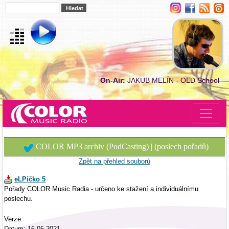
On-Air:
JAKUB MELÍN - OLD School
COLOR MP3 archiv (PodCasting) | (poslech pořadů)
Zpět na přehled souborů
eLPíčko 5
Pořady COLOR Music Radia - určeno ke stažení a individuálnímu
poslechu.
Verze:
Datum: 16.05.2021