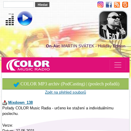
On-Air:
MARTIN SVÁTEK - Holiday Edition
COLOR MP3 archiv (PodCasting) | (poslech pořadů)
Zpět na přehled souborů
Mixdown_138
Pořady COLOR Music Radia - určeno ke stažení a individuálnímu
poslechu.
Verze:
Datum: 27.05.2021