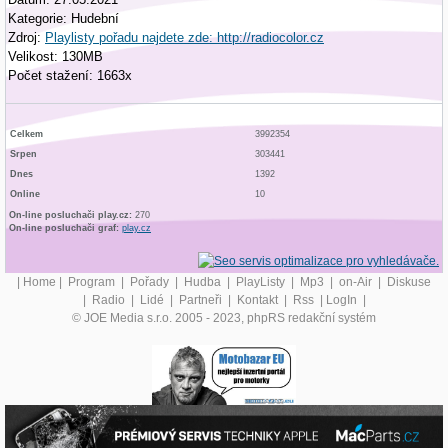
Kategorie: Hudební
Zdroj:
Playlisty pořadu najdete zde: http://radiocolor.cz
Velikost: 130MB
Počet stažení: 1663x
Celkem
3992354
Srpen
303441
Dnes
1392
Online
10
On-line posluchači play.cz:
270
On-line posluchači graf:
play.cz
|
Home
|
Program
|
Pořady
|
Hudba
|
PlayListy
|
Mp3
|
on-Air
|
Diskuse
|
Radio
|
Lidé
|
Partneři
|
Kontakt
|
Rss
|
LogIn
|
© JOE Media s.r.o. 2005 - 2023, phpRS redakční systém