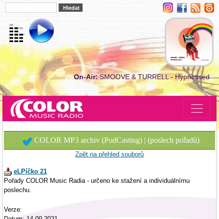
On-Air:
SMOOVE & TURRELL - Hypnotised
COLOR MP3 archiv (PodCasting) | (poslech pořadů)
Zpět na přehled souborů
eLPíčko 21
Pořady COLOR Music Radia - určeno ke stažení a individuálnímu
poslechu.
Verze:
Datum: 14.09.2021