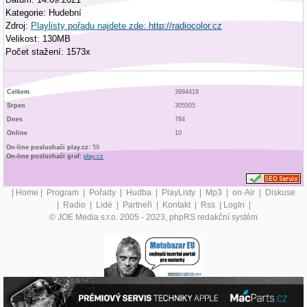
Kategorie: Hudební
Zdroj:
Playlisty pořadu najdete zde: http://radiocolor.cz
Velikost: 130MB
Počet stažení: 1573x
Celkem
3994418
Srpen
305505
Dnes
784
Online
10
On-line posluchači play.cz:
59
On-line posluchači graf:
play.cz
|
Home
|
Program
|
Pořady
|
Hudba
|
PlayListy
|
Mp3
|
on-Air
|
Diskuse
|
Radio
|
Lidé
|
Partneři
|
Kontakt
|
Rss
|
LogIn
|
© JOE Media s.r.o. 2005 - 2023, phpRS redakční systém