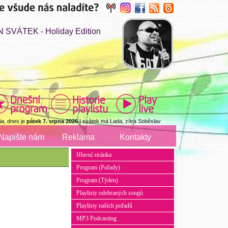
 SVÁTEK - Holiday Edition
a, dnes je
pátek 7. srpna 2026
| svátek má Lada, zítra Soběslav
Napište nám
Reklama
Kontakty
Hlavní stránka
Program (Pořady)
Program (Týden)
Playlisty odehraných songů
Playlisty našich pořadů
MP3 Podcasting