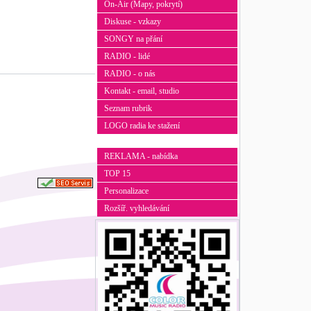
On-Air (Mapy, pokrytí)
Diskuse - vzkazy
SONGY na přání
RADIO - lidé
RADIO - o nás
Kontakt - email, studio
Seznam rubrik
LOGO radia ke stažení
REKLAMA - nabídka
TOP 15
Personalizace
Rozšíř. vyhledávání