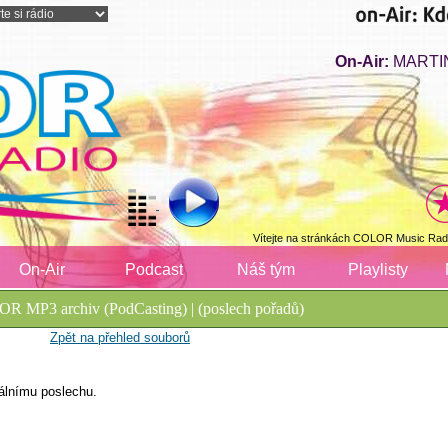
On-Air:
MARTIN
Vítejte na stránkách COLOR Music Radi
On-Air
Podcast
Náš tým
Playlisty
R MP3 archiv (PodCasting) | (poslech pořadů)
Zpět na přehled souborů
álnímu poslechu.