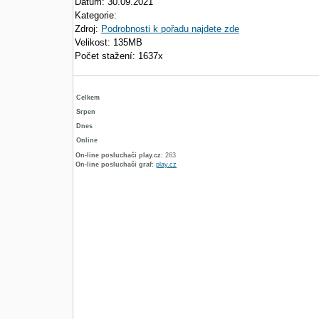
Datum: 30.09.2021
Kategorie:
Zdroj:
Podrobnosti k pořadu najdete zde
Velikost: 135MB
Počet stažení: 1637x
Celkem
Srpen
Dnes
Online
On-line posluchači play.cz:
263
On-line posluchači graf:
play.cz