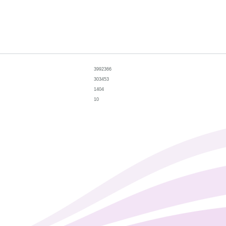
3992366
303453
1404
10