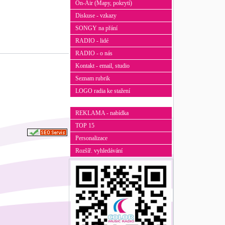
On-Air (Mapy, pokrytí)
Diskuse - vzkazy
SONGY na přání
RADIO - lidé
RADIO - o nás
Kontakt - email, studio
Seznam rubrik
LOGO radia ke stažení
REKLAMA - nabídka
TOP 15
Personalizace
Rozšíř. vyhledávání