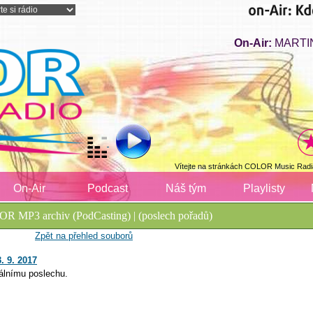
On-Air:
MARTIN
Vítejte na stránkách COLOR Music Radi
On-Air
Podcast
Náš tým
Playlisty
R MP3 archiv (PodCasting) | (poslech pořadů)
Zpět na přehled souborů
. 9. 2017
álnímu poslechu.