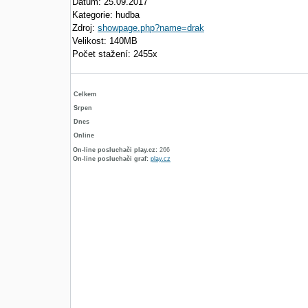
Datum: 25.09.2017
Kategorie: hudba
Zdroj:
showpage.php?name=drak
Velikost: 140MB
Počet stažení: 2455x
Celkem
Srpen
Dnes
Online
On-line posluchači play.cz:
266
On-line posluchači graf:
play.cz