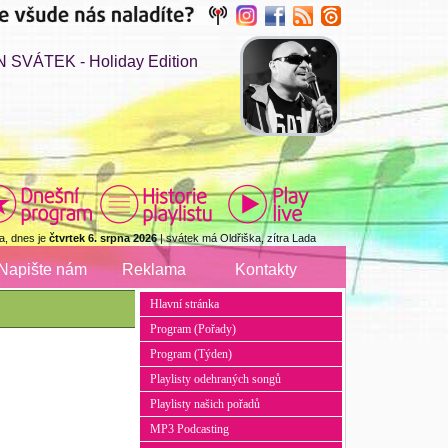
 SVÁTEK - Holiday Edition
a, dnes je
čtvrtek 6. srpna 2026
| svátek má Oldřiška, zítra Lada
Napište nám
Reklama
Kontakty
Hlavní stránka
Program (Pořady)
Program (Týden)
Playlisty odehraných songů
Playlisty našich pořadů
MP3 Podcasting