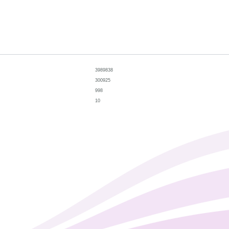
3989838
300925
998
10