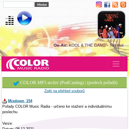
On-Air:
KOOL & THE GANG - Too Hot
COLOR MP3 archiv (PodCasting) | (poslech pořadů)
Zpět na přehled souborů
Mixdown_154
Pořady COLOR Music Radia - určeno ke stažení a individuálnímu
poslechu.
Verze:
Datum: 08.12.2021