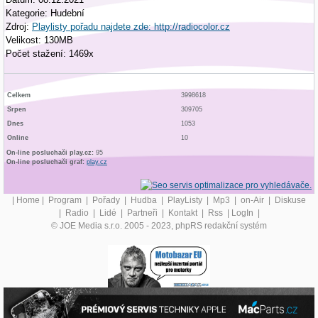
Kategorie: Hudební
Zdroj:
Playlisty pořadu najdete zde: http://radiocolor.cz
Velikost: 130MB
Počet stažení: 1469x
Celkem
3998618
Srpen
309705
Dnes
1053
Online
10
On-line posluchači play.cz:
95
On-line posluchači graf:
play.cz
|
Home
|
Program
|
Pořady
|
Hudba
|
PlayListy
|
Mp3
|
on-Air
|
Diskuse
|
Radio
|
Lidé
|
Partneři
|
Kontakt
|
Rss
|
LogIn
|
© JOE Media s.r.o. 2005 - 2023, phpRS redakční systém