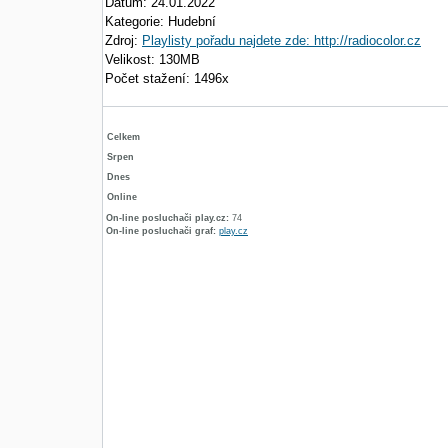
Datum: 24.01.2022
Kategorie: Hudební
Zdroj:
Playlisty pořadu najdete zde: http://radiocolor.cz
Velikost: 130MB
Počet stažení: 1496x
Celkem
Srpen
Dnes
Online
On-line posluchači play.cz:
74
On-line posluchači graf:
play.cz