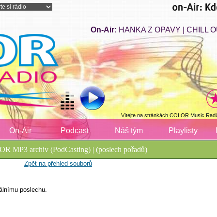
On-Air:
HANKA Z OPAVY | CHILL O
Vítejte na stránkách COLOR Music Radi
On-Air
Podcast
Náš tým
Playlisty
R MP3 archiv (PodCasting) | (poslech pořadů)
Zpět na přehled souborů
álnímu poslechu.