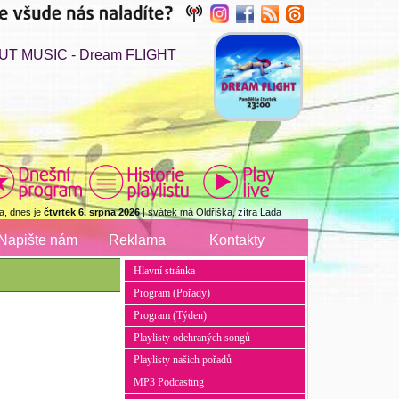
UT MUSIC - Dream FLIGHT
a, dnes je
čtvrtek 6. srpna 2026
| svátek má Oldřiška, zítra Lada
Napište nám
Reklama
Kontakty
Hlavní stránka
Program (Pořady)
Program (Týden)
Playlisty odehraných songů
Playlisty našich pořadů
MP3 Podcasting