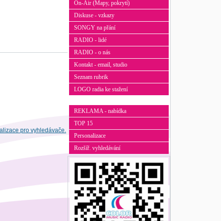
On-Air (Mapy, pokrytí)
Diskuse - vzkazy
SONGY na přání
RADIO - lidé
RADIO - o nás
Kontakt - email, studio
Seznam rubrik
LOGO radia ke stažení
REKLAMA - nabídka
TOP 15
Personalizace
Rozšíř. vyhledávání