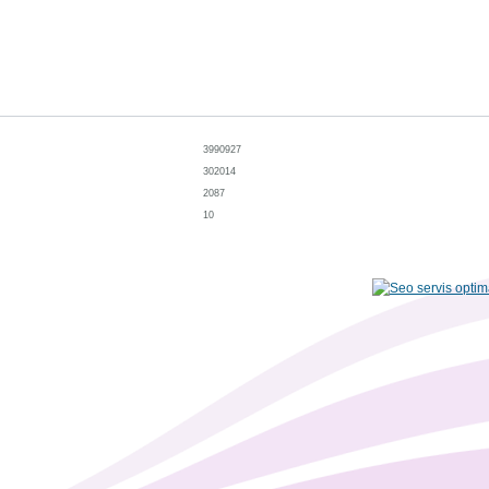
3990927
302014
2087
10