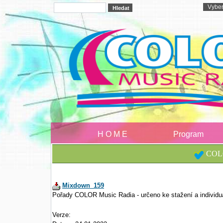
H O M E
Program
COLO
Mixdown_159
Pořady COLOR Music Radia - určeno ke stažení a individu
Verze: