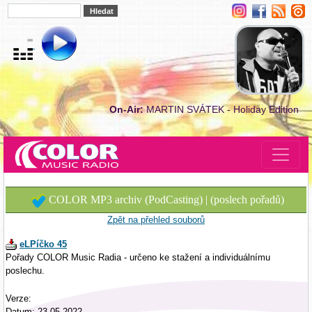
On-Air:
MARTIN SVÁTEK - Holiday Edition
COLOR MP3 archiv (PodCasting) | (poslech pořadů)
Zpět na přehled souborů
eLPíčko 45
Pořady COLOR Music Radia - určeno ke stažení a individuálnímu
poslechu.
Verze:
Datum: 23.05.2022