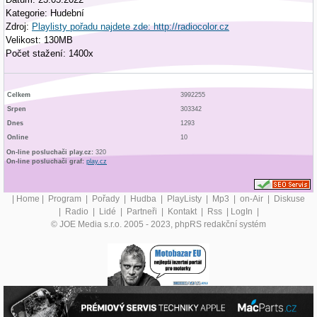
Kategorie: Hudební
Zdroj:
Playlisty pořadu najdete zde: http://radiocolor.cz
Velikost: 130MB
Počet stažení: 1400x
Celkem
3992255
Srpen
303342
Dnes
1293
Online
10
On-line posluchači play.cz:
320
On-line posluchači graf:
play.cz
|
Home
|
Program
|
Pořady
|
Hudba
|
PlayListy
|
Mp3
|
on-Air
|
Diskuse
|
Radio
|
Lidé
|
Partneři
|
Kontakt
|
Rss
|
LogIn
|
© JOE Media s.r.o. 2005 - 2023, phpRS redakční systém