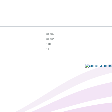
3989850
300937
1010
10