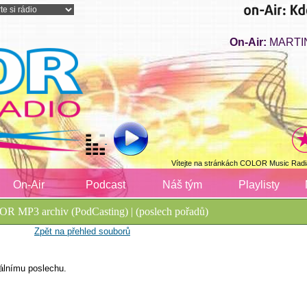
On-Air:
MARTIN
Vítejte na stránkách COLOR Music Radi
On-Air
Podcast
Náš tým
Playlisty
R MP3 archiv (PodCasting) | (poslech pořadů)
Zpět na přehled souborů
álnímu poslechu.