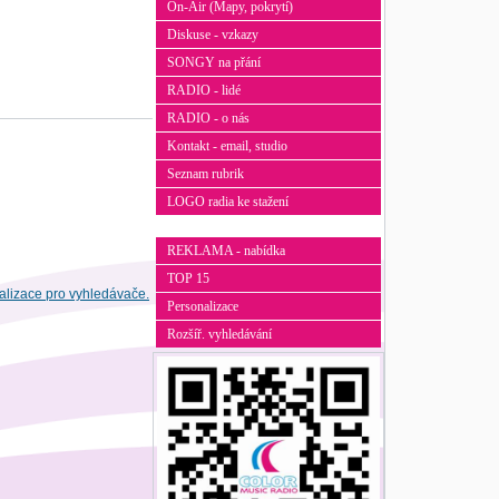
On-Air (Mapy, pokrytí)
Diskuse - vzkazy
SONGY na přání
RADIO - lidé
RADIO - o nás
Kontakt - email, studio
Seznam rubrik
LOGO radia ke stažení
REKLAMA - nabídka
TOP 15
Personalizace
Rozšíř. vyhledávání