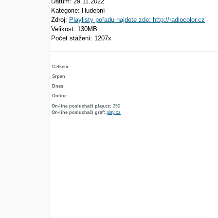
Datum: 29.11.2022
Kategorie: Hudební
Zdroj:
Playlisty pořadu najdete zde: http://radiocolor.cz
Velikost: 130MB
Počet stažení: 1207x
Celkem
Srpen
Dnes
Online
On-line posluchači play.cz:
250
On-line posluchači graf:
play.cz