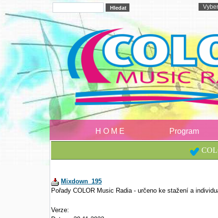
H O M E
Program
COLO
Mixdown_195
Pořady COLOR Music Radia - určeno ke stažení a individu
Verze: