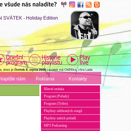
 SVÁTEK - Holiday Edition
a, dnes je
čtvrtek 6. srpna 2026
| svátek má Oldřiška, zítra Lada
Napište nám
Reklama
Kontakty
Hlavní stránka
Program (Pořady)
Program (Týden)
Playlisty odehraných songů
Playlisty našich pořadů
MP3 Podcasting