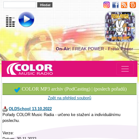
On-Air:
FREAK POWER - Freak Power
COLOR MP3 archiv (PodCasting) | (poslech pořadů)
Zpět na přehled souborů
OLDSchool 13.10.2022
Pořady COLOR Music Radia - určeno ke stažení a individuálnímu
poslechu.
Verze:
Datum: 30.11.2022