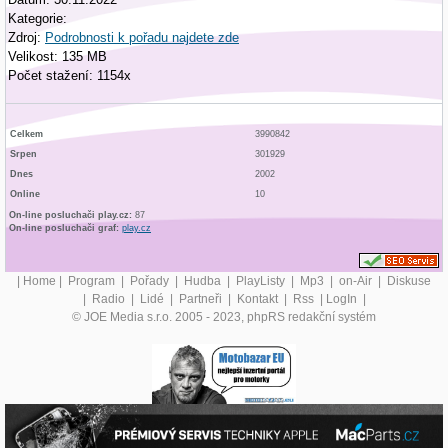
Kategorie:
Zdroj:
Podrobnosti k pořadu najdete zde
Velikost: 135 MB
Počet stažení: 1154x
Celkem
3990842
Srpen
301929
Dnes
2002
Online
10
On-line posluchači play.cz:
87
On-line posluchači graf:
play.cz
|
Home
|
Program
|
Pořady
|
Hudba
|
PlayListy
|
Mp3
|
on-Air
|
Diskuse
|
Radio
|
Lidé
|
Partneři
|
Kontakt
|
Rss
|
LogIn
|
© JOE Media s.r.o. 2005 - 2023, phpRS redakční systém