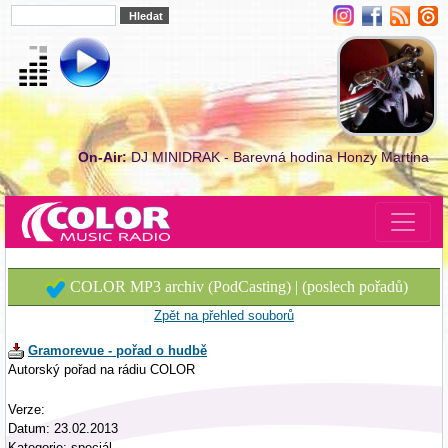
On-Air:
DJ MINIDRAK - Barevná hodina Honzy Martina
COLOR MP3 archiv (PodCasting) | (poslech pořadů)
Zpět na přehled souborů
Gramorevue - pořad o hudbě
Autorský pořad na rádiu COLOR
Verze:
Datum: 23.02.2013
Kategorie: speciál