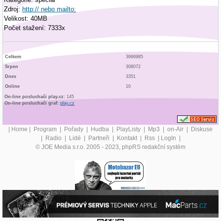
Zdroj:
http:// nebo mailto:
Velikost: 40MB
Počet stažení: 7333x
Celkem
3996985
Srpen
308072
Dnes
3351
Online
10
On-line posluchači play.cz:
145
On-line posluchači graf:
play.cz
|
Home
|
Program
|
Pořady
|
Hudba
|
PlayListy
|
Mp3
|
on-Air
|
Diskuse
|
Radio
|
Lidé
|
Partneři
|
Kontakt
|
Rss
|
LogIn
|
© JOE Media s.r.o. 2005 - 2023, phpRS redakční systém