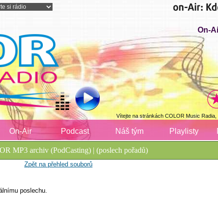
On-Ai
Vítejte na stránkách COLOR Music Radia,
On-Air
Podcast
Náš tým
Playlisty
R MP3 archiv (PodCasting) | (poslech pořadů)
Zpět na přehled souborů
álnímu poslechu.