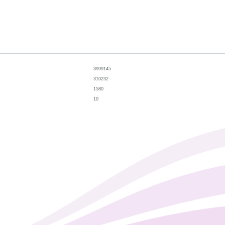
3999145
310232
1580
10