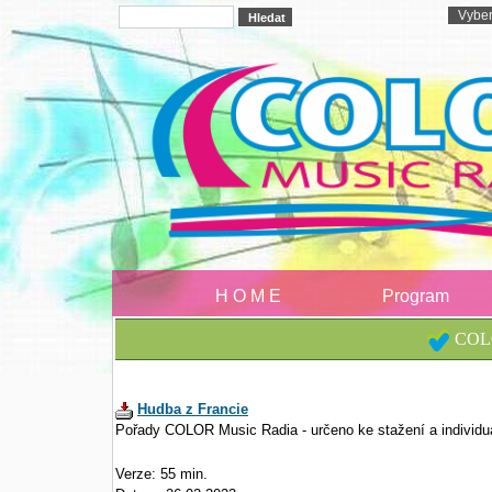
H O M E
Program
COLO
Hudba z Francie
Pořady COLOR Music Radia - určeno ke stažení a individu
Verze: 55 min.