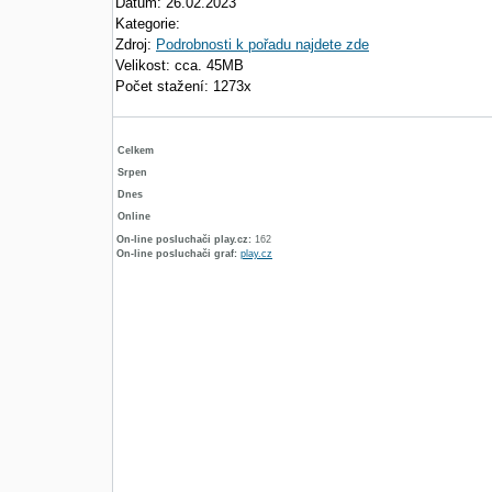
Datum: 26.02.2023
Kategorie:
Zdroj:
Podrobnosti k pořadu najdete zde
Velikost: cca. 45MB
Počet stažení: 1273x
Celkem
Srpen
Dnes
Online
On-line posluchači play.cz:
162
On-line posluchači graf:
play.cz