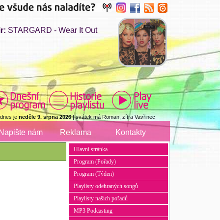
r:
STARGARD - Wear It Out
 dnes je
neděle 9. srpna 2026
| svátek má Roman, zítra Vavřinec
Napište nám
Reklama
Kontakty
Hlavní stránka
Program (Pořady)
Program (Týden)
Playlisty odehraných songů
Playlisty našich pořadů
MP3 Podcasting