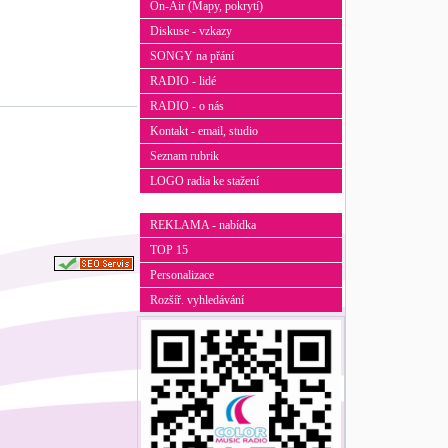
On-Air (Mapy, pokrytí)
Diskuse - vzkazy
SONGY na přání
RADIO - lidé
RADIO - o nás
Kontakt - email, studio
Seznam rubrik
LOGO radia ke stažení
REKLAMA - nabídka
TOP 15
Personalizace
Rozšíř. vyhledávání