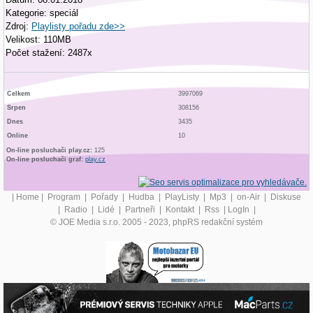
Kategorie: speciál
Zdroj:
Playlisty pořadu zde>>
Velikost: 110MB
Počet stažení: 2487x
Celkem
3997069
Srpen
308156
Dnes
3435
Online
10
On-line posluchači play.cz:
125
On-line posluchači graf:
play.cz
|
Home
|
Program
|
Pořady
|
Hudba
|
PlayListy
|
Mp3
|
on-Air
|
Diskuse
|
Radio
|
Lidé
|
Partneři
|
Kontakt
|
Rss
|
LogIn
|
© JOE Media s.r.o. 2005 - 2023, phpRS redakční systém