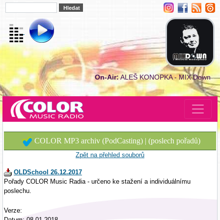
On-Air:
ALEŠ KONOPKA - MIX Down
COLOR MP3 archiv (PodCasting) | (poslech pořadů)
Zpět na přehled souborů
OLDSchool 26.12.2017
Pořady COLOR Music Radia - určeno ke stažení a individuálnímu
poslechu.
Verze:
Datum: 08.01.2018