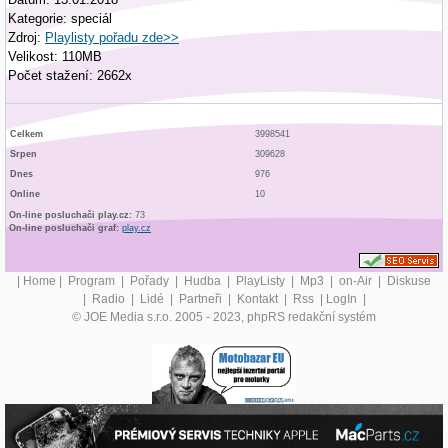
Kategorie: speciál
Zdroj:
Playlisty pořadu zde>>
Velikost: 110MB
Počet stažení: 2662x
Celkem
3998541
Srpen
309628
Dnes
976
Online
10
On-line posluchači play.cz:
73
On-line posluchači graf:
play.cz
|
Home
|
Program
|
Pořady
|
Hudba
|
PlayListy
|
Mp3
|
on-Air
|
Diskuse
|
Radio
|
Lidé
|
Partneři
|
Kontakt
|
Rss
|
LogIn
|
© JOE Media s.r.o. 2005 - 2023, phpRS redakční systém