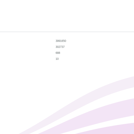
3991650
302737
688
10