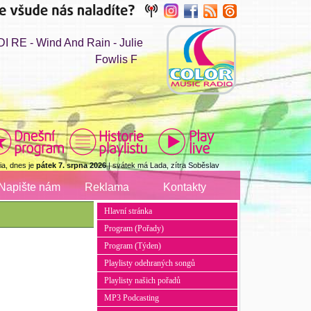
E - Wind And Rain - Julie
Fowlis F
a, dnes je
pátek 7. srpna 2026
| svátek má Lada, zítra Soběslav
Napište nám
Reklama
Kontakty
Hlavní stránka
Program (Pořady)
Program (Týden)
Playlisty odehraných songů
Playlisty našich pořadů
MP3 Podcasting