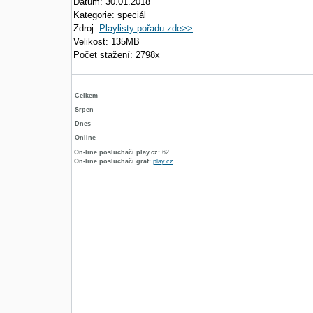
Datum: 30.01.2018
Kategorie: speciál
Zdroj:
Playlisty pořadu zde>>
Velikost: 135MB
Počet stažení: 2798x
Celkem
Srpen
Dnes
Online
On-line posluchači play.cz:
62
On-line posluchači graf:
play.cz