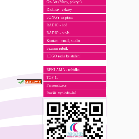
On-Air (Mapy, pokrytí)
Diskuse - vzkazy
SONGY na přání
RADIO - lidé
RADIO - o nás
Kontakt - email, studio
Seznam rubrik
LOGO radia ke stažení
REKLAMA - nabídka
TOP 15
Personalizace
Rozšíř. vyhledávání