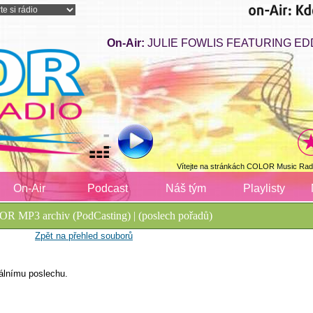
On-Air:
JULIE FOWLIS FEATURING EDDI R
Vítejte na stránkách COLOR Music Radi
On-Air
Podcast
Náš tým
Playlisty
R MP3 archiv (PodCasting) | (poslech pořadů)
Zpět na přehled souborů
álnímu poslechu.