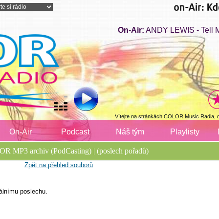
On-Air:
ANDY LEWIS - Tell 
Vítejte na stránkách COLOR Music Radia, 
On-Air
Podcast
Náš tým
Playlisty
R MP3 archiv (PodCasting) | (poslech pořadů)
Zpět na přehled souborů
álnímu poslechu.