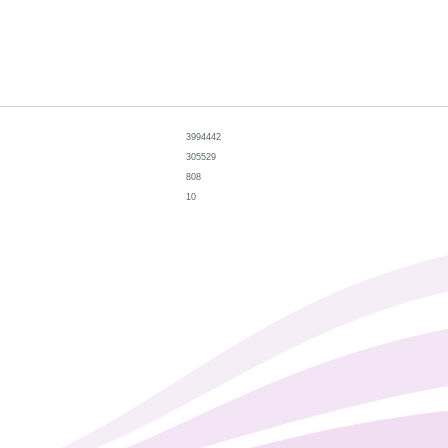
3994442
305529
808
10