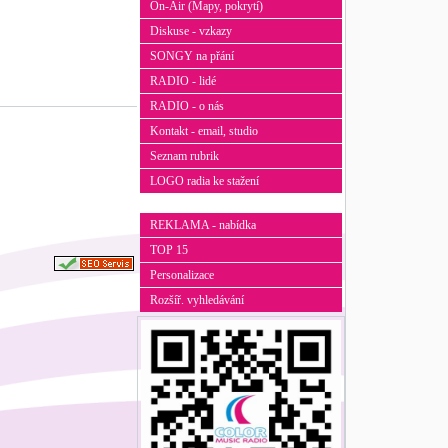
On-Air (Mapy, pokrytí)
Diskuse - vzkazy
SONGY na přání
RADIO - lidé
RADIO - o nás
Kontakt - email, studio
Seznam rubrik
LOGO radia ke stažení
REKLAMA - nabídka
TOP 15
Personalizace
Rozšíř. vyhledávání