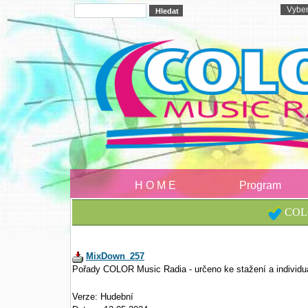
H O M E
Program
COLO
MixDown_257
Pořady COLOR Music Radia - určeno ke stažení a individu
Verze: Hudební