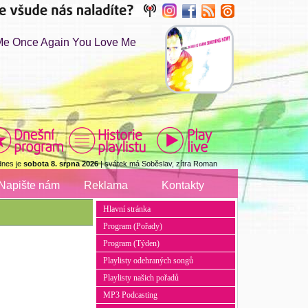
Me Once Again You Love Me
dnes je
sobota 8. srpna 2026
| svátek má Soběslav, zítra Roman
Napište nám
Reklama
Kontakty
Hlavní stránka
Program (Pořady)
Program (Týden)
Playlisty odehraných songů
Playlisty našich pořadů
MP3 Podcasting