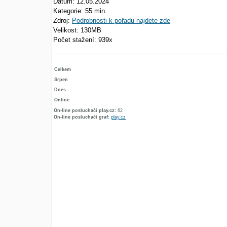
Datum: 12.05.2024
Kategorie: 55 min.
Zdroj:
Podrobnosti k pořadu najdete zde
Velikost: 130MB
Počet stažení: 939x
Celkem
Srpen
Dnes
Online
On-line posluchači play.cz:
62
On-line posluchači graf:
play.cz