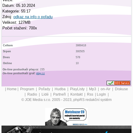
Datum: 05.10.2024
Kategorie: 55:17
Zdroj:
odkaz na info o pořadu
Velikost: 127MB
Počet stažení: 700x
Celkem
3989418
Srpen
300505
Dnes
578
Online
10
On-line posluchači play.cz:
235
On-line posluchači graf:
play.cz
|
Home
|
Program
|
Pořady
|
Hudba
|
PlayListy
|
Mp3
|
on-Air
|
Diskuse
|
Radio
|
Lidé
|
Partneři
|
Kontakt
|
Rss
|
LogIn
|
© JOE Media s.r.o. 2005 - 2023, phpRS redakční systém