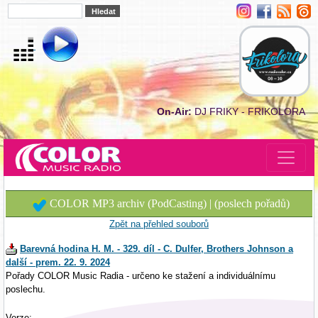
On-Air:
DJ FRIKY - FRIKOLORA
COLOR MP3 archiv (PodCasting) | (poslech pořadů)
Zpět na přehled souborů
Barevná hodina H. M. - 329. díl - C. Dulfer, Brothers Johnson a
další - prem. 22. 9. 2024
Pořady COLOR Music Radia - určeno ke stažení a individuálnímu
poslechu.
Verze: