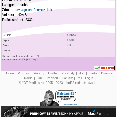
Kategorie: hudba
Zdroj:
showpage.php?name=drak
Velikost: 140MB
Počet stažení: 2332x
Celkem
3994753
Srpen
305840
Dnes
1119
Online
10
On-line posluchači play.cz:
124
On-line posluchači graf:
play.cz
|
Home
|
Program
|
Pořady
|
Hudba
|
PlayListy
|
Mp3
|
on-Air
|
Diskuse
|
Radio
|
Lidé
|
Partneři
|
Kontakt
|
Rss
|
LogIn
|
© JOE Media s.r.o. 2005 - 2023, phpRS redakční systém