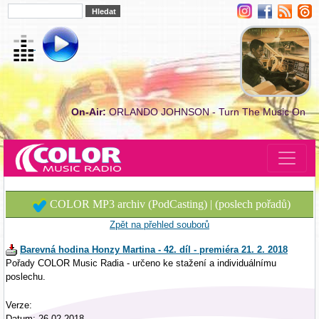
On-Air:
ORLANDO JOHNSON - Turn The Music On
COLOR MP3 archiv (PodCasting) | (poslech pořadů)
Zpět na přehled souborů
Barevná hodina Honzy Martina - 42. díl - premiéra 21. 2. 2018
Pořady COLOR Music Radia - určeno ke stažení a individuálnímu
poslechu.
Verze:
Datum: 26.02.2018