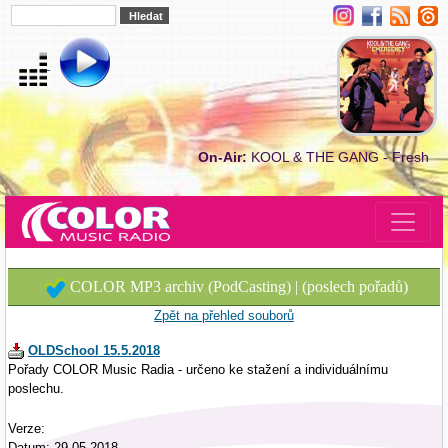
On-Air:
KOOL & THE GANG - Fresh
COLOR MP3 archiv (PodCasting) | (poslech pořadů)
Zpět na přehled souborů
OLDSchool 15.5.2018
Pořady COLOR Music Radia - určeno ke stažení a individuálnímu
poslechu.
Verze:
Datum: 29.05.2018