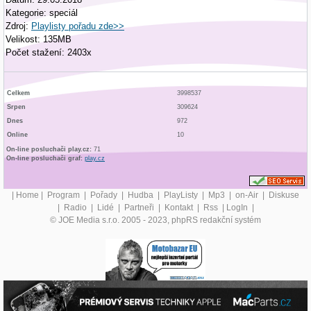
Kategorie: speciál
Zdroj:
Playlisty pořadu zde>>
Velikost: 135MB
Počet stažení: 2403x
Celkem
3998537
Srpen
309624
Dnes
972
Online
10
On-line posluchači play.cz:
71
On-line posluchači graf:
play.cz
|
Home
|
Program
|
Pořady
|
Hudba
|
PlayListy
|
Mp3
|
on-Air
|
Diskuse
|
Radio
|
Lidé
|
Partneři
|
Kontakt
|
Rss
|
LogIn
|
© JOE Media s.r.o. 2005 - 2023, phpRS redakční systém