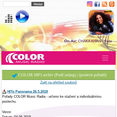
On-Air:
CHAKA KHAN - Fate
COLOR MP3 archiv (PodCasting) | (poslech pořadů)
Zpět na přehled souborů
HITs Panorama 26.5.2018
Pořady COLOR Music Radia - určeno ke stažení a individuálnímu
poslechu.
Verze:
Datum: 04.06.2018