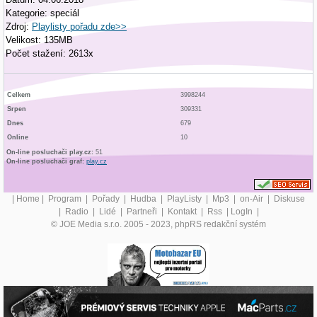
Kategorie: speciál
Zdroj:
Playlisty pořadu zde>>
Velikost: 135MB
Počet stažení: 2613x
Celkem
3998244
Srpen
309331
Dnes
679
Online
10
On-line posluchači play.cz:
51
On-line posluchači graf:
play.cz
|
Home
|
Program
|
Pořady
|
Hudba
|
PlayListy
|
Mp3
|
on-Air
|
Diskuse
|
Radio
|
Lidé
|
Partneři
|
Kontakt
|
Rss
|
LogIn
|
© JOE Media s.r.o. 2005 - 2023, phpRS redakční systém