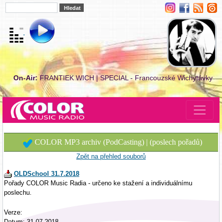
On-Air:
FRANTIEK WICH | SPECIAL - Francouzské Wichytávky
COLOR MP3 archiv (PodCasting) | (poslech pořadů)
Zpět na přehled souborů
OLDSchool 31.7.2018
Pořady COLOR Music Radia - určeno ke stažení a individuálnímu
poslechu.
Verze:
Datum: 31.07.2018