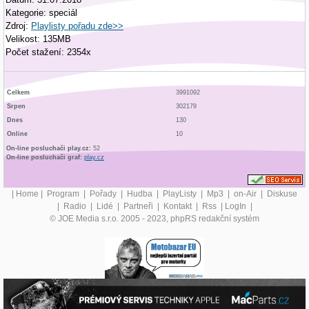
Kategorie: speciál
Zdroj:
Playlisty pořadu zde>>
Velikost: 135MB
Počet stažení: 2354x
Celkem
3991092
Srpen
302179
Dnes
130
Online
10
On-line posluchači play.cz:
52
On-line posluchači graf:
play.cz
|
Home
|
Program
|
Pořady
|
Hudba
|
PlayListy
|
Mp3
|
on-Air
|
Diskuse
|
Radio
|
Lidé
|
Partneři
|
Kontakt
|
Rss
|
LogIn
|
© JOE Media s.r.o. 2005 - 2023, phpRS redakční systém