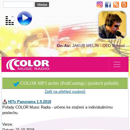
On-Air:
JAKUB MELÍN - OLD School
COLOR MP3 archiv (PodCasting) | (poslech pořadů)
Zpět na přehled souborů
HITs Panorama 1.9.2018
Pořady COLOR Music Radia - určeno ke stažení a individuálnímu
poslechu.
Verze:
Datum: 21.10.2018