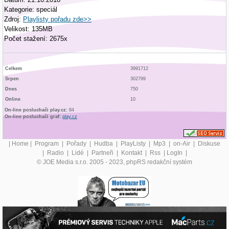
Kategorie: speciál
Zdroj:
Playlisty pořadu zde>>
Velikost: 135MB
Počet stažení: 2675x
Celkem
3991712
Srpen
302799
Dnes
750
Online
10
On-line posluchači play.cz:
84
On-line posluchači graf:
play.cz
|
Home
|
Program
|
Pořady
|
Hudba
|
PlayListy
|
Mp3
|
on-Air
|
Diskuse
|
Radio
|
Lidé
|
Partneři
|
Kontakt
|
Rss
|
LogIn
|
© JOE Media s.r.o. 2005 - 2023, phpRS redakční systém