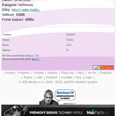
Kategorie: rozhovory
Zdroj:
http:// nebo mailto:
Velikost: 60MB
Počet stažení: 4989x
Celkem
3990095
Srpen
301182
Dnes
1255
Online
10
On-line posluchači play.cz:
233
On-line posluchači graf:
play.cz
|
Home
|
Program
|
Pořady
|
Hudba
|
PlayListy
|
Mp3
|
on-Air
|
Diskuse
|
Radio
|
Lidé
|
Partneři
|
Kontakt
|
Rss
|
LogIn
|
© JOE Media s.r.o. 2005 - 2023, phpRS redakční systém