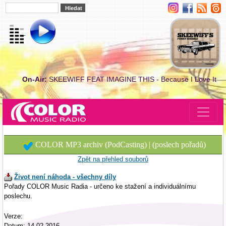
On-Air:
SKEEWIFF FEAT IMAGINE THIS - Because I Love It
COLOR MP3 archiv (PodCasting) | (poslech pořadů)
Zpět na přehled souborů
Život není náhoda - všechny díly
Pořady COLOR Music Radia - určeno ke stažení a individuálnímu
poslechu.
Verze:
Datum: 14.02.2016