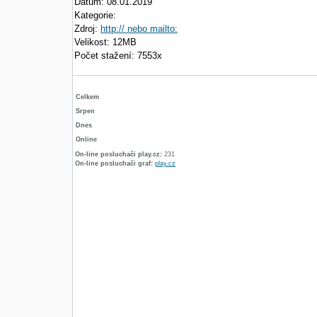
Datum: 08.01.2019
Kategorie:
Zdroj:
http:// nebo mailto:
Velikost: 12MB
Počet stažení: 7553x
Celkem
Srpen
Dnes
Online
On-line posluchači play.cz:
231
On-line posluchači graf:
play.cz