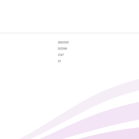
3992509
303596
1547
10