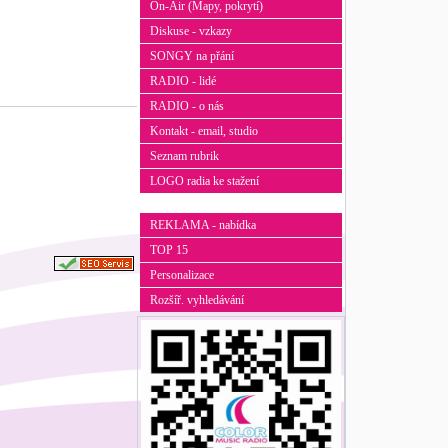
On-Air (Mapy, pokrytí)
Diskuse - vzkazy
SONGY na přání
RADIO - lidé
RADIO - o nás
Kontakt - email, studio
Seznam rubrik
LOGO radia ke stažení
REKLAMA - nabídka
TOP 15
Personalizace
Rozšíř. vyhledávání