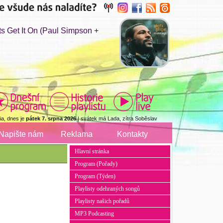
 Get It On (Paul Simpson +
a, dnes je
pátek 7. srpna 2026
| svátek má Lada, zítra Soběslav
Napište nám
Reklama
Kontakty
Hlavní stránka
Program (Pořady)
Program (Týden)
Playlisty odehraných songů
Playlisty našich pořadů
MP3 Podcasting