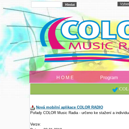
H O M E
Program
COLO
Nová mobilní aplikace COLOR RADIO
Pořady COLOR Music Radia - určeno ke stažení a individu
Verze: