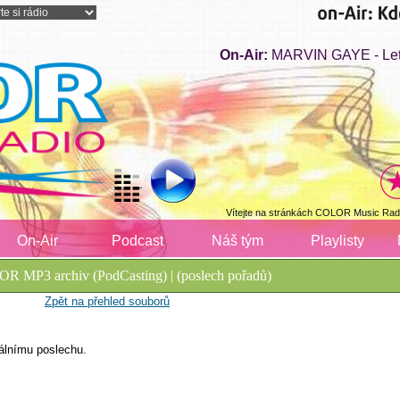
On-Air:
MARVIN GAYE - Lets
Vítejte na stránkách COLOR Music Radi
On-Air
Podcast
Náš tým
Playlisty
R MP3 archiv (PodCasting) | (poslech pořadů)
Zpět na přehled souborů
álnímu poslechu.