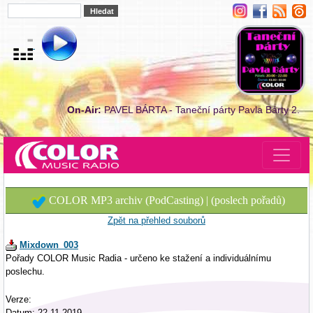
On-Air:
PAVEL BÁRTA - Taneční párty Pavla Bárty 2.
COLOR MP3 archiv (PodCasting) | (poslech pořadů)
Zpět na přehled souborů
Mixdown_003
Pořady COLOR Music Radia - určeno ke stažení a individuálnímu
poslechu.
Verze:
Datum: 22.11.2019