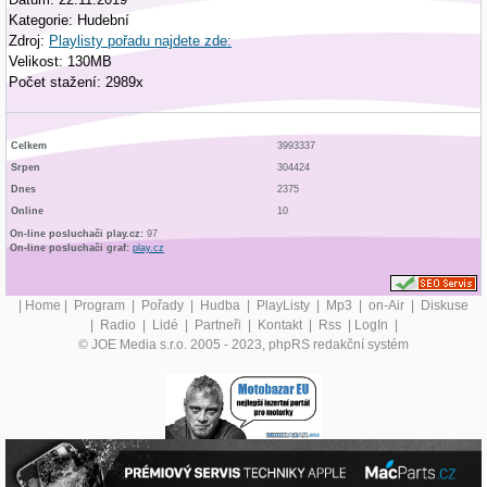
Kategorie: Hudební
Zdroj:
Playlisty pořadu najdete zde:
Velikost: 130MB
Počet stažení: 2989x
Celkem
3993337
Srpen
304424
Dnes
2375
Online
10
On-line posluchači play.cz:
97
On-line posluchači graf:
play.cz
|
Home
|
Program
|
Pořady
|
Hudba
|
PlayListy
|
Mp3
|
on-Air
|
Diskuse
|
Radio
|
Lidé
|
Partneři
|
Kontakt
|
Rss
|
LogIn
|
© JOE Media s.r.o. 2005 - 2023, phpRS redakční systém