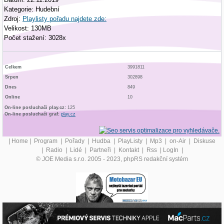
Kategorie: Hudební
Zdroj:
Playlisty pořadu najdete zde:
Velikost: 130MB
Počet stažení: 3028x
Celkem
3991811
Srpen
302898
Dnes
849
Online
10
On-line posluchači play.cz:
125
On-line posluchači graf:
play.cz
|
Home
|
Program
|
Pořady
|
Hudba
|
PlayListy
|
Mp3
|
on-Air
|
Diskuse
|
Radio
|
Lidé
|
Partneři
|
Kontakt
|
Rss
|
LogIn
|
© JOE Media s.r.o. 2005 - 2023, phpRS redakční systém