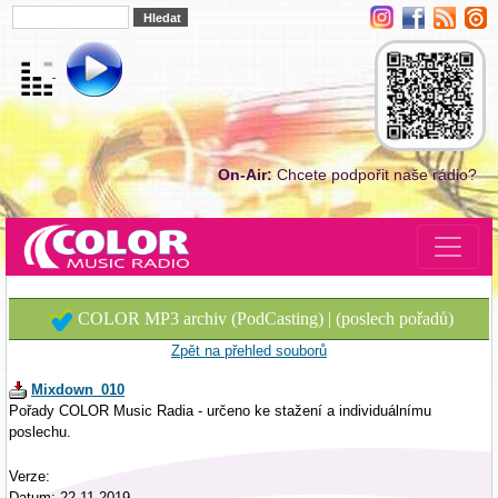
On-Air:
Chcete podpořit naše rádio?
COLOR MP3 archiv (PodCasting) | (poslech pořadů)
Zpět na přehled souborů
Mixdown_010
Pořady COLOR Music Radia - určeno ke stažení a individuálnímu
poslechu.
Verze:
Datum: 22.11.2019