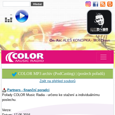
On-Air:
ALEŠ KONOPKA - MIX Down
COLOR MP3 archiv (PodCasting) | (poslech pořadů)
Zpět na přehled souborů
Partners - finanční poradci
Pořady COLOR Music Radia - určeno ke stažení a individuálnímu
poslechu.
Verze:
Datum: 17.05.2016