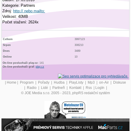
Kategorie: Partners
Zdroj:
http:// nebo mailto:
Velikost: 40MB
Počet stažení: 2624x
Celkem
3997123
Srpen
308210
Dnes
3489
Online
10
On-line posluchači play.cz:
141
On-line posluchači graf:
play.cz
|
Home
|
Program
|
Pořady
|
Hudba
|
PlayListy
|
Mp3
|
on-Air
|
Diskuse
|
Radio
|
Lidé
|
Partneři
|
Kontakt
|
Rss
|
LogIn
|
© JOE Media s.r.o. 2005 - 2023, phpRS redakční systém