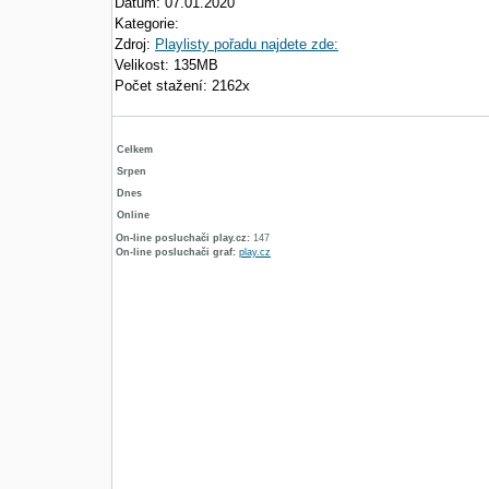
Datum: 07.01.2020
Kategorie:
Zdroj:
Playlisty pořadu najdete zde:
Velikost: 135MB
Počet stažení: 2162x
Celkem
Srpen
Dnes
Online
On-line posluchači play.cz:
147
On-line posluchači graf:
play.cz