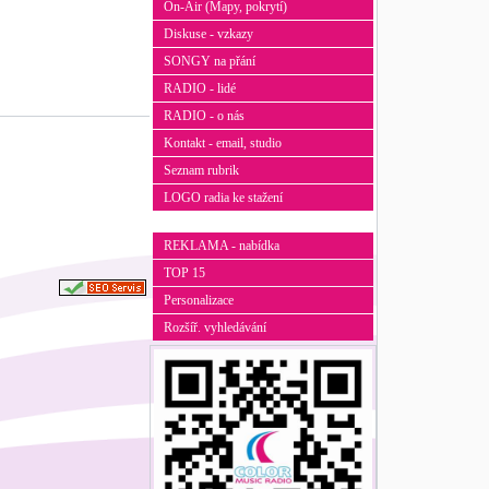
On-Air (Mapy, pokrytí)
Diskuse - vzkazy
SONGY na přání
RADIO - lidé
RADIO - o nás
Kontakt - email, studio
Seznam rubrik
LOGO radia ke stažení
REKLAMA - nabídka
TOP 15
Personalizace
Rozšíř. vyhledávání