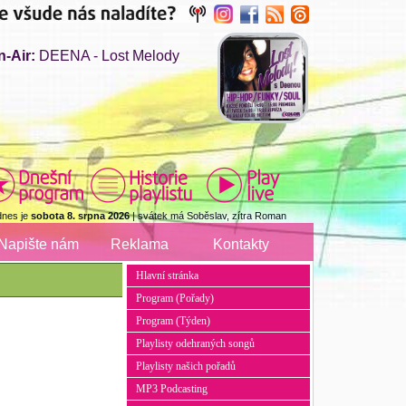
n-Air:
DEENA - Lost Melody
dnes je
sobota 8. srpna 2026
| svátek má Soběslav, zítra Roman
Napište nám
Reklama
Kontakty
Hlavní stránka
Program (Pořady)
Program (Týden)
Playlisty odehraných songů
Playlisty našich pořadů
MP3 Podcasting