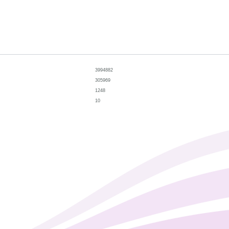
3994882
305969
1248
10