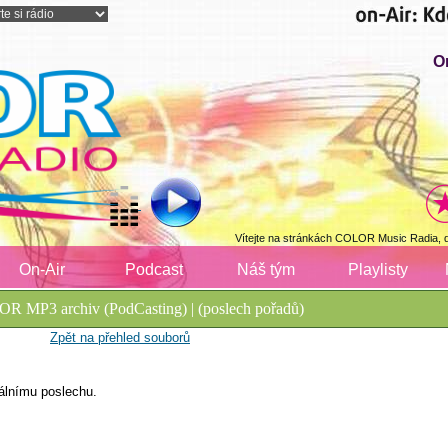
O
Vítejte na stránkách COLOR Music Radia, 
On-Air
Podcast
Náš tým
Playlisty
R MP3 archiv (PodCasting) | (poslech pořadů)
Zpět na přehled souborů
álnímu poslechu.