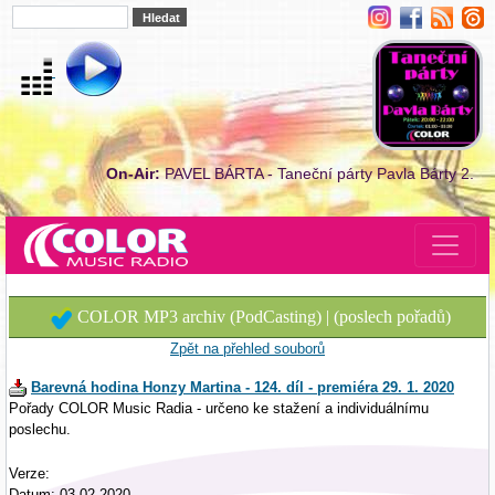
On-Air:
PAVEL BÁRTA - Taneční párty Pavla Bárty 2.
COLOR MP3 archiv (PodCasting) | (poslech pořadů)
Zpět na přehled souborů
Barevná hodina Honzy Martina - 124. díl - premiéra 29. 1. 2020
Pořady COLOR Music Radia - určeno ke stažení a individuálnímu
poslechu.
Verze:
Datum: 03.02.2020