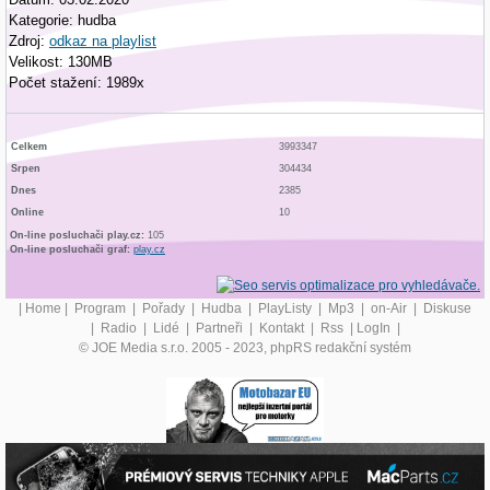
Kategorie: hudba
Zdroj:
odkaz na playlist
Velikost: 130MB
Počet stažení: 1989x
Celkem
3993347
Srpen
304434
Dnes
2385
Online
10
On-line posluchači play.cz:
105
On-line posluchači graf:
play.cz
|
Home
|
Program
|
Pořady
|
Hudba
|
PlayListy
|
Mp3
|
on-Air
|
Diskuse
|
Radio
|
Lidé
|
Partneři
|
Kontakt
|
Rss
|
LogIn
|
© JOE Media s.r.o. 2005 - 2023, phpRS redakční systém