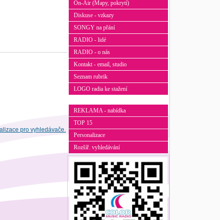
On-Air (Mapy, pokrytí)
Diskuse - vzkazy
SONGY na přání
RADIO - lidé
RADIO - o nás
Kontakt - email, studio
Seznam rubrik
LOGO radia ke stažení
REKLAMA - nabídka
TOP 15
Personalizace
Rozšíř. vyhledávání