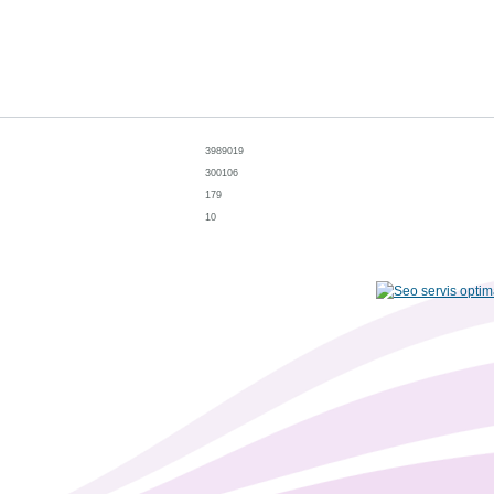
3989019
300106
179
10