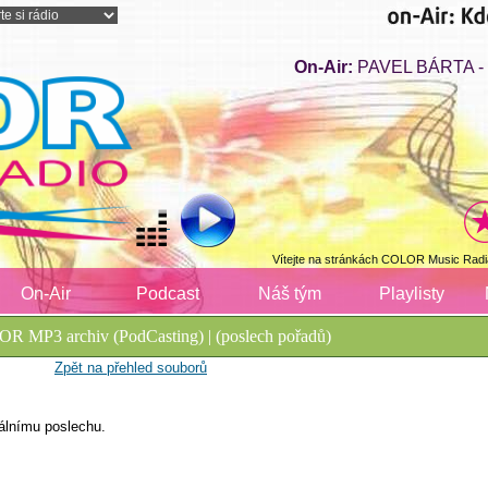
On-Air:
PAVEL BÁRTA - T
Vítejte na stránkách COLOR Music Radi
On-Air
Podcast
Náš tým
Playlisty
R MP3 archiv (PodCasting) | (poslech pořadů)
Zpět na přehled souborů
álnímu poslechu.