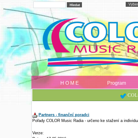
H O M E
Program
COLO
Partners - finanční poradci
Pořady COLOR Music Radia - určeno ke stažení a individu
Verze: