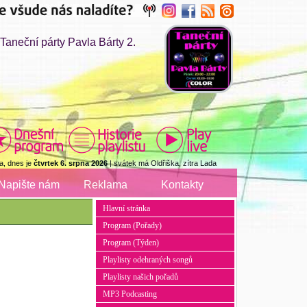
aneční párty Pavla Bárty 2.
a, dnes je
čtvrtek 6. srpna 2026
| svátek má Oldřiška, zítra Lada
Napište nám
Reklama
Kontakty
Hlavní stránka
Program (Pořady)
Program (Týden)
Playlisty odehraných songů
Playlisty našich pořadů
MP3 Podcasting