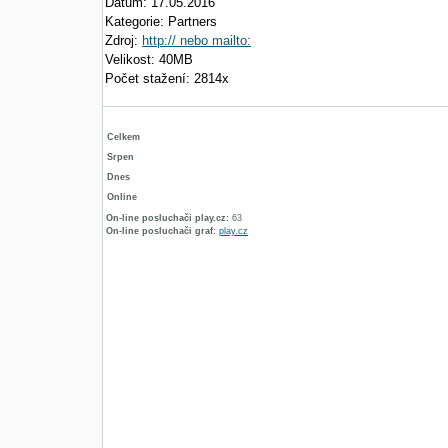
Datum: 17.05.2016
Kategorie: Partners
Zdroj:
http:// nebo mailto:
Velikost: 40MB
Počet stažení: 2814x
Celkem
Srpen
Dnes
Online
On-line posluchači play.cz:
63
On-line posluchači graf:
play.cz