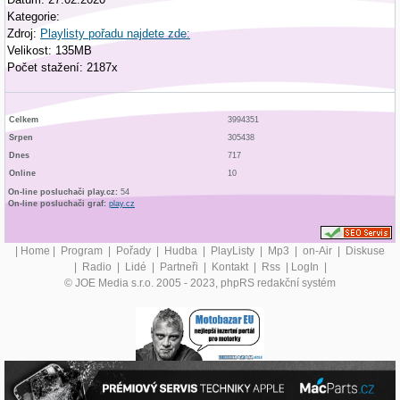
Kategorie:
Zdroj:
Playlisty pořadu najdete zde:
Velikost: 135MB
Počet stažení: 2187x
Celkem
3994351
Srpen
305438
Dnes
717
Online
10
On-line posluchači play.cz:
54
On-line posluchači graf:
play.cz
|
Home
|
Program
|
Pořady
|
Hudba
|
PlayListy
|
Mp3
|
on-Air
|
Diskuse
|
Radio
|
Lidé
|
Partneři
|
Kontakt
|
Rss
|
LogIn
|
© JOE Media s.r.o. 2005 - 2023, phpRS redakční systém