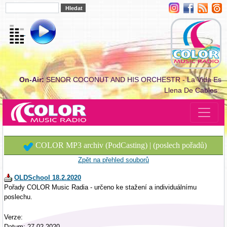
On-Air:
SENOR COCONUT AND HIS ORCHESTR - La Vida Es
Llena De Cables
COLOR MP3 archiv (PodCasting) | (poslech pořadů)
Zpět na přehled souborů
OLDSchool 18.2.2020
Pořady COLOR Music Radia - určeno ke stažení a individuálnímu
poslechu.
Verze:
Datum: 27.02.2020