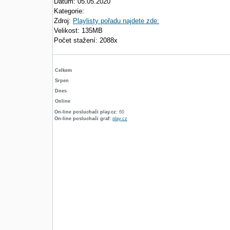
Datum: 05.05.2020
Kategorie:
Zdroj:
Playlisty pořadu najdete zde:
Velikost: 135MB
Počet stažení: 2088x
Celkem
Srpen
Dnes
Online
On-line posluchači play.cz:
60
On-line posluchači graf:
play.cz