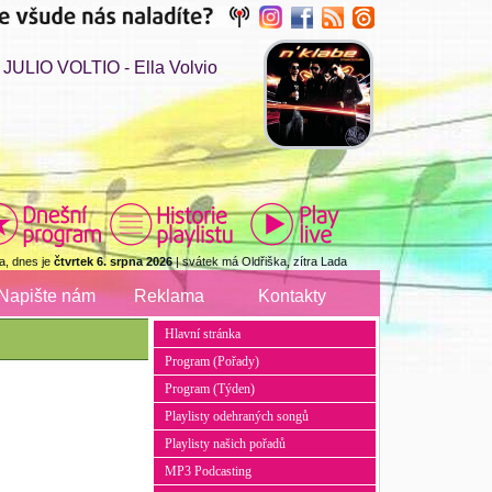
ULIO VOLTIO - Ella Volvio
a, dnes je
čtvrtek 6. srpna 2026
| svátek má Oldřiška, zítra Lada
Napište nám
Reklama
Kontakty
Hlavní stránka
Program (Pořady)
Program (Týden)
Playlisty odehraných songů
Playlisty našich pořadů
MP3 Podcasting