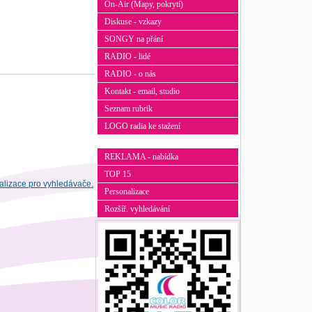
On-Air (Mapy, pokrytí)
Diskuse - vzkazy
SONGY na přání
RADIO - lidé
RADIO - o nás
Kontakt - email, studio
Seznam rubrik
LOGO radia ke stažení
REKLAMA - nabídka
TOP 15
Personalizace
Rozšíř. vyhledávání