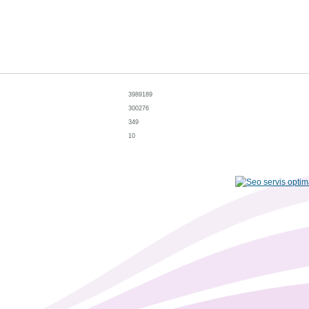
3989189
300276
349
10