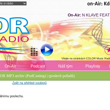
On-Air:
N KLAVE FEAT J
Vítejte na stránkách COLOR Music Radi
On-Air
Podcast
Náš tým
Playlisty
R MP3 archiv (PodCasting) | (poslech pořadů)
Zpět na přehled souborů
álnímu poslechu.