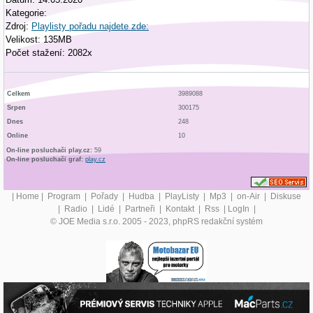
Kategorie:
Zdroj:
Playlisty pořadu najdete zde:
Velikost: 135MB
Počet stažení: 2082x
Celkem
3989088
Srpen
300175
Dnes
248
Online
10
On-line posluchači play.cz:
59
On-line posluchači graf:
play.cz
|
Home
|
Program
|
Pořady
|
Hudba
|
PlayListy
|
Mp3
|
on-Air
|
Diskuse
|
Radio
|
Lidé
|
Partneři
|
Kontakt
|
Rss
|
LogIn
|
© JOE Media s.r.o. 2005 - 2023, phpRS redakční systém