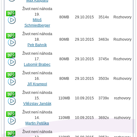
Max Kašparů
Život není náhoda
19.
80MB
29.10.2015
3514x
Rozhovory
Miloš
Schmiedberger
Život není náhoda
18.
80MB
29.10.2015
3463x
Rozhovory
Petr Bahník
Život není náhoda
17.
80MB
29.10.2015
3745x
Rozhovory
Lubomír Brabec
Život není náhoda
16.
80MB
29.10.2015
3503x
Rozhovory
Jiří Krampol
Život není náhoda
15.
110MB
10.09.2015
3739x
rozhovory
Vítězslav Jandák
Život není náhoda
14.
110MB
10.09.2015
3692x
rozhovory
Martin Petiška
Život není náhoda