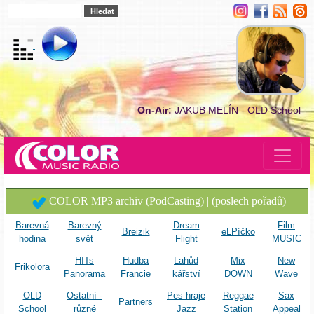
On-Air:
JAKUB MELÍN - OLD School
COLOR MP3 archiv (PodCasting) | (poslech pořadů)
Barevná
Barevný
Dream
Film
Breizik
eLPíčko
hodina
svět
Flight
MUSIC
HITs
Hudba
Lahůd
Mix
New
Frikolora
Panorama
Francie
kářství
DOWN
Wave
OLD
Ostatní -
Pes hraje
Reggae
Sax
Partners
School
různé
Jazz
Station
Appeal