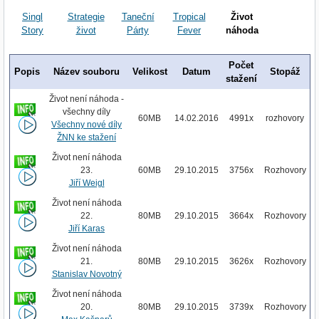
Singl
Strategie
Taneční
Tropical
Život
Story
život
Párty
Fever
náhoda
Počet
Popis
Název souboru
Velikost
Datum
Stopáž
stažení
Život není náhoda -
všechny díly
60MB
14.02.2016
4991x
rozhovory
Všechny nové díly
ŽNN ke stažení
Život není náhoda
23.
60MB
29.10.2015
3756x
Rozhovory
Jiří Weigl
Život není náhoda
22.
80MB
29.10.2015
3664x
Rozhovory
Jiří Karas
Život není náhoda
21.
80MB
29.10.2015
3626x
Rozhovory
Stanislav Novotný
Život není náhoda
20.
80MB
29.10.2015
3739x
Rozhovory