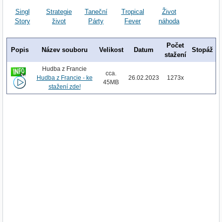
Singl
Strategie
Taneční
Tropical
Život
Story
život
Párty
Fever
náhoda
Počet
Popis
Název souboru
Velikost
Datum
Stopáž
stažení
Hudba z Francie
cca.
Hudba z Francie - ke
26.02.2023
1273x
45MB
stažení zde!