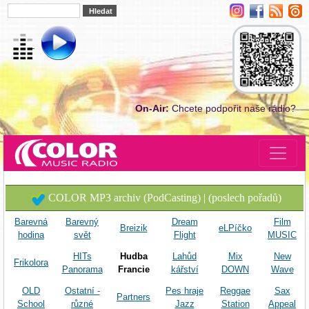
On-Air:
Chcete podpořit naše rádio?
COLOR MP3 archiv (PodCasting) | (poslech pořadů)
Barevná
Barevný
Dream
Film
Breizik
eLPíčko
hodina
svět
Flight
MUSIC
HITs
Hudba
Lahůd
Mix
New
Frikolora
Panorama
Francie
kářství
DOWN
Wave
OLD
Ostatní -
Pes hraje
Reggae
Sax
Partners
School
různé
Jazz
Station
Appeal