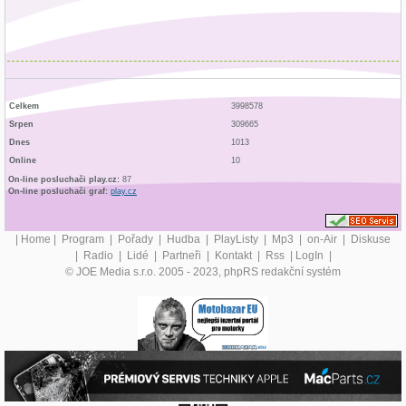
Celkem
3998578
Srpen
309665
Dnes
1013
Online
10
On-line posluchači play.cz:
87
On-line posluchači graf:
play.cz
|
Home
|
Program
|
Pořady
|
Hudba
|
PlayListy
|
Mp3
|
on-Air
|
Diskuse
|
Radio
|
Lidé
|
Partneři
|
Kontakt
|
Rss
|
LogIn
|
© JOE Media s.r.o. 2005 - 2023, phpRS redakční systém