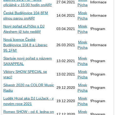
27.04.2021
Informace
oficiálně v 15:00 hodin onAIR!
Pýcha
České Budějovice 104,8FM
Mirek
14.04.2021
Informace
plnou parou onAIR!
Pýcha
Nový pořad eLPíčko s DJ
Mirek
03.04.2021
!Program
Aleshem již tuto neděli!
Pýcha
Nová licence České
Mirek
Budějovice 104.8 a Liberec
26.03.2021
Informace
Pýcha
95.1FM!
Startuje nový pořad s názvem
Mirek
13.02.2021
!Program
SAXAPPEAL
Pýcha
Viktory SHOW SPECIAL se
Mirek
13.02.2021
!Program
vrací!
Pýcha
Silvestr 2020 na COLOR Music
Mirek
29.12.2020
!Program
Radiu
Pýcha
Luděk Hrzal aka DJ LuiJack - v
Mirek
19.12.2020
!Program
novém roce 2021
Pýcha
Romeo SHOW - od 4. ledna on
Mirek
17.12.2020
!Program