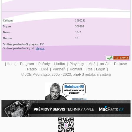
Celkem
3995281
Srpen
306368
Dnes
1647
Online
10
On-line posluchači play.cz:
150
On-line posluchači graf:
play.cz
|
Home
|
Program
|
Pořady
|
Hudba
|
PlayListy
|
Mp3
|
on-Air
|
Diskuse
|
Radio
|
Lidé
|
Partneři
|
Kontakt
|
Rss
|
LogIn
|
© JOE Media s.r.o. 2005 - 2023, phpRS redakční systém