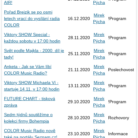
AIR!
Pýcha
Pořad Breizik se po osmi
Mirek
letech vrací do vysílání radia
16.12.2020
!Program
Pýcha
COLOR
Viktory SHOW Special -
Mirek
28.11.2020
!Program
každou sobotu v 17:00 hodin
Pýcha
Svět podle Majkla - 2000. díl je
Mirek
25.11.2020
!Program
tady!
Pýcha
Anketa - Jak se Vám líbí
Mirek
21.11.2020
Poslechovost
COLOR Music Radio?
Pýcha
Viktory SHOW Michaela Ví -
Mirek
13.11.2020
!Program
startuje 14.11. v 17:00 hodin
Pýcha
FUTURE CHART - tisková
Mirek
29.10.2020
!Program
zpráva
Pýcha
Sedm týdnů soutěžíme o
Mirek
28.10.2020
Rozhovory
kolekci firmy Bohempia
Pýcha
COLOR Music Radio nově
Mirek
23.10.2020
Informace
také na portálu Seznam.cz!
Pýcha