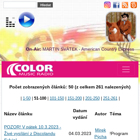
On-Air:
MARTIN SVÁTEK - American Country Express
Počet zobrazených článků: 50 (z celkem 261 nalezených)
|
1-50
|
51-100
|
101-150
|
151-200
|
201-250
|
251-261
|
Datum
Název článku
Autor
Téma
vydání
POZOR! V pátek 10.3.2023 -
Mirek
Živé vysílání z Discolandu
04.03.2023
!Program
Pýcha