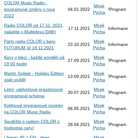
COLOR Music Radio -
Mirek
programové změny v roce
04.01.2022
!Program
Pýcha
2022
Radio COLOR od 17.11. 2021
Mirek
17.11.2021
Informace
naladíte v Multiplexu DAB+
Pýcha
Party radia COLOR v baru
Mirek
23.10.2021
Informace
FUTURUM již 18.11.2021
Pýcha
Kecy v kleci - každé pondělí od
Mirek
27.09.2021
!Program
19:00 hodin
Pýcha
Martin Svátek - Holiday Edition
Mirek
13.09.2021
!Program
opět onAIR
Pýcha
Letní, oddychové prázdninové
Mirek
20.07.2021
!Program
programové schéma
Pýcha
Květnové programové novinky
Mirek
06.05.2021
!Program
na COLOR Music Radiu
Pýcha
Soutěžte s radiem COLOR o
Mirek
28.04.2021
!Program
hodnotné ceny!
Pýcha
Liberec 95.1 FM - dnes
Mirek