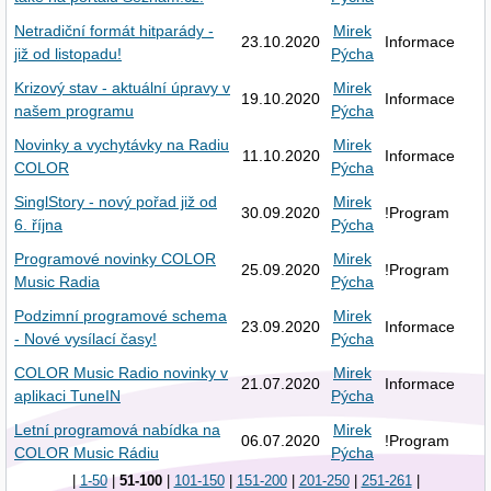
Netradiční formát hitparády -
Mirek
23.10.2020
Informace
již od listopadu!
Pýcha
Krizový stav - aktuální úpravy v
Mirek
19.10.2020
Informace
našem programu
Pýcha
Novinky a vychytávky na Radiu
Mirek
11.10.2020
Informace
COLOR
Pýcha
SinglStory - nový pořad již od
Mirek
30.09.2020
!Program
6. října
Pýcha
Programové novinky COLOR
Mirek
25.09.2020
!Program
Music Radia
Pýcha
Podzimní programové schema
Mirek
23.09.2020
Informace
- Nové vysílací časy!
Pýcha
COLOR Music Radio novinky v
Mirek
21.07.2020
Informace
aplikaci TuneIN
Pýcha
Letní programová nabídka na
Mirek
06.07.2020
!Program
COLOR Music Rádiu
Pýcha
|
1-50
|
51-100
|
101-150
|
151-200
|
201-250
|
251-261
|