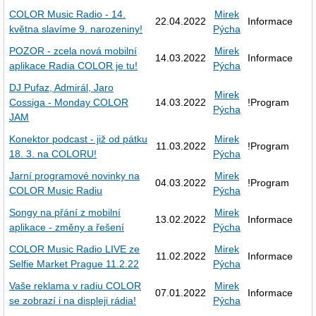
COLOR Music Radio - 14.
Mirek
22.04.2022
Informace
května slavíme 9. narozeniny!
Pýcha
POZOR - zcela nová mobilní
Mirek
14.03.2022
Informace
aplikace Radia COLOR je tu!
Pýcha
DJ Pufaz, Admirál, Jaro
Mirek
Cossiga - Monday COLOR
14.03.2022
!Program
Pýcha
JAM
Konektor podcast - již od pátku
Mirek
11.03.2022
!Program
18. 3. na COLORU!
Pýcha
Jarní programové novinky na
Mirek
04.03.2022
!Program
COLOR Music Radiu
Pýcha
Songy na přání z mobilní
Mirek
13.02.2022
Informace
aplikace - změny a řešení
Pýcha
COLOR Music Radio LIVE ze
Mirek
11.02.2022
Informace
Selfie Market Prague 11.2.22
Pýcha
Vaše reklama v radiu COLOR
Mirek
07.01.2022
Informace
se zobrazí i na displeji rádia!
Pýcha