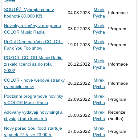
Sylvie!
SOUTĚŽ: Vyhrajte cenu v
Mirek
04.03.2023
Informace
hodnotě 80.000 Kč!
Pýcha
Novinky a změny v programu
Mirek
03.02.2023
!Program
COLOR Music Radia
Pýcha
Dj Cut Dem na rádiu COLOR -
Mirek
19.01.2023
!Program
Funk You Too show
Pýcha
POZOR: COLOR Music Radio
Mirek
získalo licenci až do roku
26.12.2022
Informace
Pýcha
2033!
COLOR - nově webové stránky
Mirek
26.12.2022
Informace
i v mobilní verzi
Pýcha
Podzimní programové novinky
Mirek
22.09.2022
!Program
v COLOR Music Radiu
Pýcha
Adovany vydávají nový singl a
Mirek
Recenze
15.08.2022
chystají řadu koncertů
Pýcha
(hudba)
Nový pořad Soul food startuje
Mirek
27.05.2022
!Program
v pátek 27.5. ve 23:00 h.
Pýcha