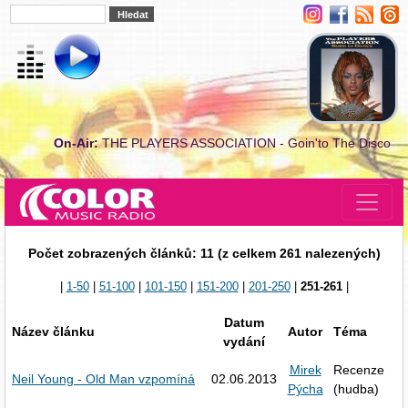
On-Air:
THE PLAYERS ASSOCIATION - Goin'to The Disco
Počet zobrazených článků: 11 (z celkem 261 nalezených)
|
1-50
|
51-100
|
101-150
|
151-200
|
201-250
|
251-261
|
Datum
Název článku
Autor
Téma
vydání
Mirek
Recenze
Neil Young - Old Man vzpomíná
02.06.2013
Pýcha
(hudba)