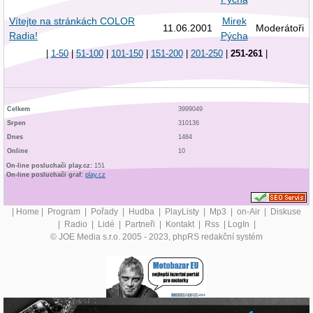
Vítejte na stránkách COLOR
Mirek
11.06.2001
Moderátoři
Radia!
Pýcha
|
1-50
|
51-100
|
101-150
|
151-200
|
201-250
|
251-261
|
Celkem
3999049
Srpen
310136
Dnes
1484
Online
10
On-line posluchači play.cz:
151
On-line posluchači graf:
play.cz
|
Home
|
Program
|
Pořady
|
Hudba
|
PlayListy
|
Mp3
|
on-Air
|
Diskuse
|
Radio
|
Lidé
|
Partneři
|
Kontakt
|
Rss
|
LogIn
|
© JOE Media s.r.o. 2005 - 2023, phpRS redakční systém