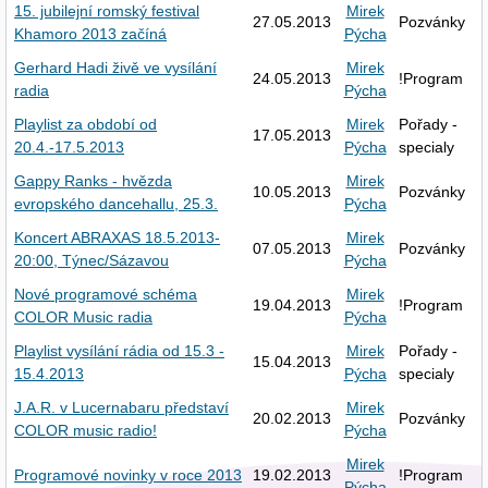
15. jubilejní romský festival
Mirek
27.05.2013
Pozvánky
Khamoro 2013 začíná
Pýcha
Gerhard Hadi živě ve vysílání
Mirek
24.05.2013
!Program
radia
Pýcha
Playlist za období od
Mirek
Pořady -
17.05.2013
20.4.-17.5.2013
Pýcha
specialy
Gappy Ranks - hvězda
Mirek
10.05.2013
Pozvánky
evropského dancehallu, 25.3.
Pýcha
Koncert ABRAXAS 18.5.2013-
Mirek
07.05.2013
Pozvánky
20:00, Týnec/Sázavou
Pýcha
Nové programové schéma
Mirek
19.04.2013
!Program
COLOR Music radia
Pýcha
Playlist vysílání rádia od 15.3 -
Mirek
Pořady -
15.04.2013
15.4.2013
Pýcha
specialy
J.A.R. v Lucernabaru představí
Mirek
20.02.2013
Pozvánky
COLOR music radio!
Pýcha
Mirek
Programové novinky v roce 2013
19.02.2013
!Program
Pýcha