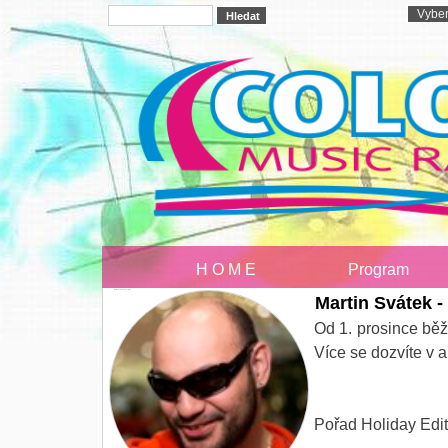
H O M E
Program
Martin Svatek - Holiday edition
Martin Svátek -
Od 1. prosince běž
Více se dozvíte v
Pořad Holiday Editi