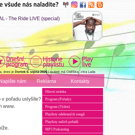
- The Ride LIVE (special)
a, dnes je
čtvrtek 6. srpna 2026
| svátek má Oldřiška, zítra Lada
Napište nám
Reklama
Kontakty
Hlavní stránka
 v pořadu uslyšíte?
Program (Pořady)
ch www.
Program (Týden)
Playlisty odehraných songů
Playlisty našich pořadů
níže.
MP3 Podcasting