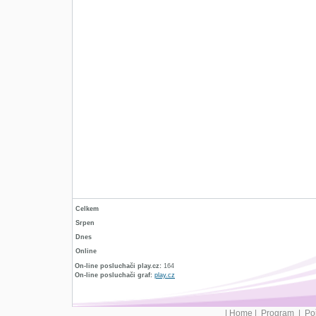
Celkem
Srpen
Dnes
Online
On-line posluchači play.cz:
164
On-line posluchači graf:
play.cz
|
Home
|
Program
|
Po