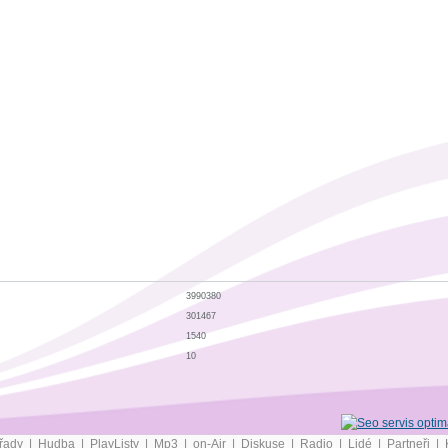
3990380
301467
1540
10
řady
|
Hudba
|
PlayListy
|
Mp3
|
on-Air
|
Diskuse
|
Radio
|
Lidé
|
Partneři
|