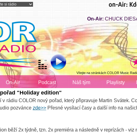
On-Air:
CHUCK DIESAL 
Vítejte na stránkách COLOR Music Radi
On-Air
Podcast
Náš tým
Playlisty
 pořad "Holiday edition"
í v rádiu COLOR nový pořad, který připravuje Martin Svátek. Co
 audio pozvánce
zde>>
Přesné vysílací časy a další info na naši
on běží 2x týdně, tzn. 2x premiéra a následně v reprízách - viz 