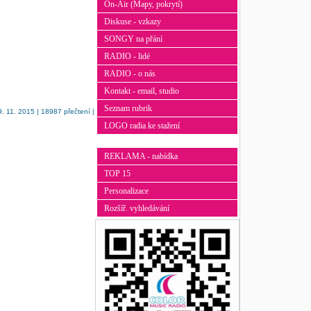
On-Air (Mapy, pokrytí)
Diskuse - vzkazy
SONGY na přání
RADIO - lidé
RADIO - o nás
Kontakt - email, studio
Seznam rubrik
. 11. 2015 | 18987 přečtení |
LOGO radia ke stažení
REKLAMA - nabídka
TOP 15
Personalizace
Rozšíř. vyhledávání