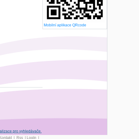
Mobilní aplikace QRcode
Kontakt
|
Rss
|
LogIn
|